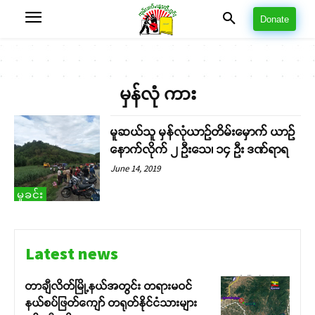
Donate
မှန်လုံ ကား
မူဆယ်သူ မှန်လုံယာဉ်တိမ်းမှောက် ယာဉ်
နောက်လိုက် ၂ ဦးသေ၊ ၁၄ ဦး ဒဏ်ရာရ
June 14, 2019
မှုခင်း
Latest news
တာချီလိတ်မြို့နယ်အတွင်း တရားမဝင်
နယ်စပ်ဖြတ်ကျော် တရုတ်နိုင်ငံသားများ