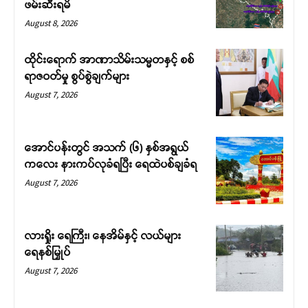
ဖမ်းဆီးရမိ
August 8, 2026
ထိုင်းရောက် အာဏာသိမ်းသမ္မတနှင့် စစ်
ရာဇဝတ်မှု စွပ်စွဲချက်များ
August 7, 2026
အောင်ပန်းတွင် အသက် (၆) နှစ်အရွယ်
ကလေး နားကပ်လုခံရပြီး ရေထဲပစ်ချခံရ
August 7, 2026
လားရှိုး ရေကြီး၊ နေအိမ်နှင့် လယ်များ
ရေနစ်မြှုပ်
August 7, 2026