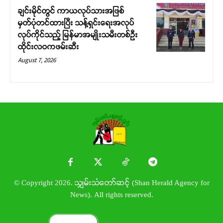
ချင်းမိုင်တွင် ကာယလုပ်သားအဖြစ်
မှတ်ပုံတင်ထားပြီး သန့်ရှင်းရေးအလုပ်
လုပ်ကိုင်သည့် မြန်မာအမျိုးသမီးတစ်ဦး
ထိုင်းလဝကဖမ်းဆီး
August 7, 2026
© Copyright 2026. သျှမ်းသံတော်ဆင့် (Shan Herald Agency for
News). All rights reserved.