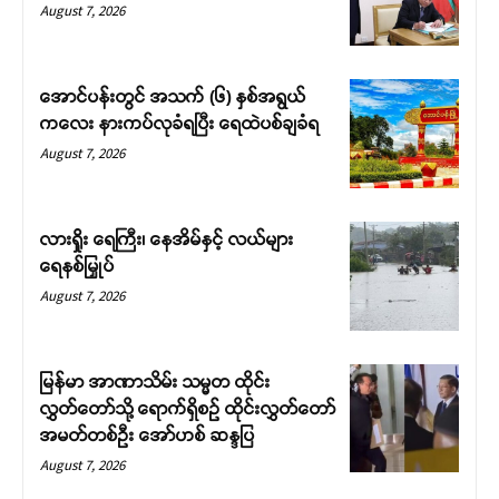
August 7, 2026
အောင်ပန်းတွင် အသက် (၆) နှစ်အရွယ်
ကလေး နားကပ်လုခံရပြီး ရေထဲပစ်ချခံရ
August 7, 2026
လားရှိုး ရေကြီး၊ နေအိမ်နှင့် လယ်များ
ရေနစ်မြှုပ်
August 7, 2026
မြန်မာ အာဏာသိမ်း သမ္မတ ထိုင်း
လွှတ်တော်သို့ ရောက်ရှိစဉ် ထိုင်းလွှတ်တော်
အမတ်တစ်ဦး အော်ဟစ် ဆန္ဒပြ
August 7, 2026