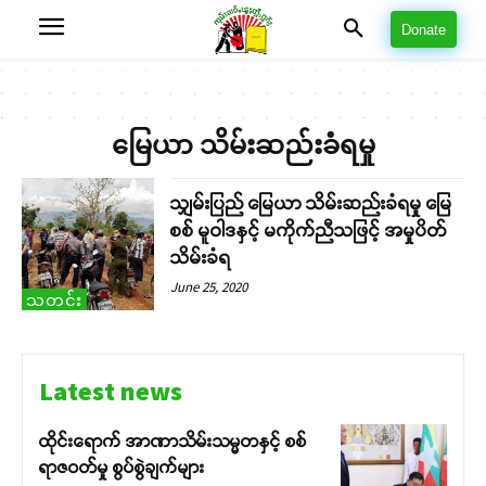
Donate
မြေယာ သိမ်းဆည်းခံရမှု
သျှမ်းပြည် မြေယာ သိမ်းဆည်းခံရမှု မြေ
စစ် မူဝါဒနှင့် မကိုက်ညီသဖြင့် အမှုပိတ်
သိမ်းခံရ
June 25, 2020
သတင်း
Latest news
ထိုင်းရောက် အာဏာသိမ်းသမ္မတနှင့် စစ်
ရာဇဝတ်မှု စွပ်စွဲချက်များ