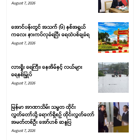
August 7, 2026
အောင်ပန်းတွင် အသက် (၆) နှစ်အရွယ်
ကလေး နားကပ်လုခံရပြီး ရေထဲပစ်ချခံရ
August 7, 2026
လားရှိုး ရေကြီး၊ နေအိမ်နှင့် လယ်များ
ရေနစ်မြှုပ်
August 7, 2026
မြန်မာ အာဏာသိမ်း သမ္မတ ထိုင်း
လွှတ်တော်သို့ ရောက်ရှိစဉ် ထိုင်းလွှတ်တော်
အမတ်တစ်ဦး အော်ဟစ် ဆန္ဒပြ
August 7, 2026