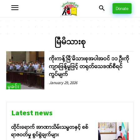
Donate
မြီမိသားစု
ကိုးကန့်‘မြီ’မိသားစုအပါအဝင် ၁၁ ဦးကို
ကျားဖြန့်မှုဖြင့် တရုတ်သေဒဏ်စီရင်
ကွပ်မျက်
January 29, 2026
မှုခင်း
Latest news
ထိုင်းရောက် အာဏာသိမ်းသမ္မတနှင့် စစ်
ရာဇဝတ်မှု စွပ်စွဲချက်များ