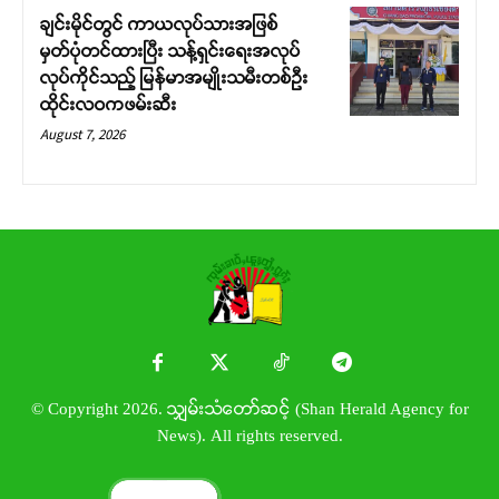
ချင်းမိုင်တွင် ကာယလုပ်သားအဖြစ်
မှတ်ပုံတင်ထားပြီး သန့်ရှင်းရေးအလုပ်
လုပ်ကိုင်သည့် မြန်မာအမျိုးသမီးတစ်ဦး
ထိုင်းလဝကဖမ်းဆီး
August 7, 2026
© Copyright 2026. သျှမ်းသံတော်ဆင့် (Shan Herald Agency for
News). All rights reserved.