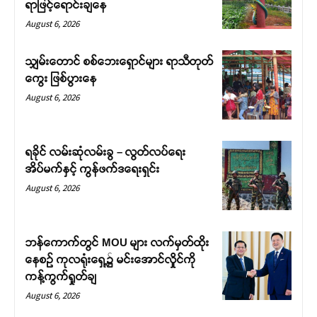
ရာဖြင့်ရောင်းချနေ
August 6, 2026
သျှမ်းတောင် စစ်ဘေးရှောင်များ ရာသီတုတ်
ကွေး ဖြစ်ပွားနေ
August 6, 2026
ရခိုင် လမ်းဆုံလမ်းခွ – လွတ်လပ်ရေး
အိပ်မက်နှင့် ကွန်ဖက်ဒရေးရှင်း
August 6, 2026
ဘန်ကောက်တွင် MOU များ လက်မှတ်ထိုး
နေစဉ် ကုလရုံးရှေ့၌ မင်းအောင်လှိုင်ကို
ကန့်ကွက်ရှုတ်ချ
August 6, 2026