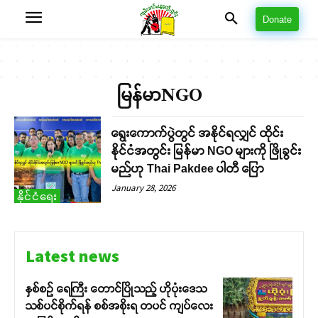
Donate
မြန်မာNGO
ရွေးကောက်ပွဲတွင် အနိုင်ရလျှင် ထိုင်း
နိုင်ငံအတွင်း မြန်မာ NGO များကို ဖြိုခွင်း
မည်ဟု Thai Pakdee ပါတီ ပြော
January 28, 2026
နိုင်ငံရေး
Latest news
နှစ်စဉ် ရေကြီး တောင်ပြိုသည့် ဟိုပုံးဒေသ
သစ်ပင်စိုက်ရန် စစ်အစိုးရ တပင် ကျပ်လေး