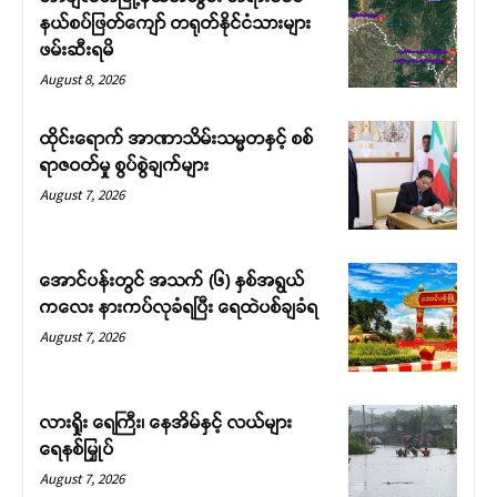
နယ်စပ်ဖြတ်ကျော် တရုတ်နိုင်ငံသားများ
ဖမ်းဆီးရမိ
August 8, 2026
ထိုင်းရောက် အာဏာသိမ်းသမ္မတနှင့် စစ်
ရာဇဝတ်မှု စွပ်စွဲချက်များ
August 7, 2026
အောင်ပန်းတွင် အသက် (၆) နှစ်အရွယ်
ကလေး နားကပ်လုခံရပြီး ရေထဲပစ်ချခံရ
August 7, 2026
လားရှိုး ရေကြီး၊ နေအိမ်နှင့် လယ်များ
ရေနစ်မြှုပ်
August 7, 2026