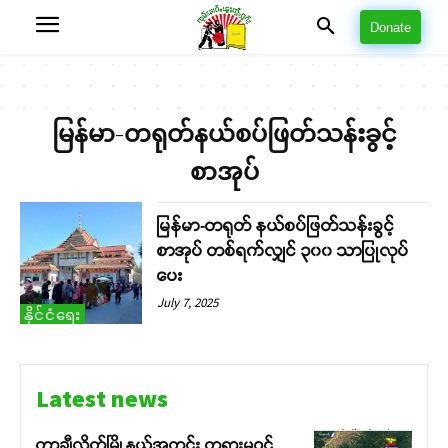
Donate
မြန်မာ-တရုတ်နယ်စပ်ဖြတ်သန်းခွင့်
စာအုပ်
မြန်မာ-တရုတ် နယ်စပ်ဖြတ်သန်းခွင့်
စာအုပ် တစ်ရက်လျှင် ၃၀၀ သာပြုလုပ်
ပေး
July 7, 2025
နိုင်ငံရေး
Latest news
တာချီလိတ်မြို့နယ်အတွင်း တရားမဝင်