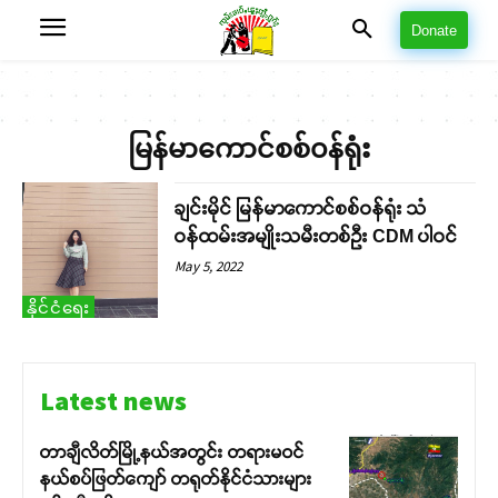
Donate
မြန်မာကောင်စစ်၀န်ရုံး
ချင်းမိုင် မြန်မာကောင်စစ်ဝန်ရုံး သံ
ဝန်ထမ်းအမျိုးသမီးတစ်ဦး CDM ပါဝင်
May 5, 2022
နိုင်ငံရေး
Latest news
တာချီလိတ်မြို့နယ်အတွင်း တရားမဝင်
နယ်စပ်ဖြတ်ကျော် တရုတ်နိုင်ငံသားများ