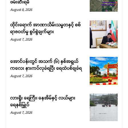
ဖမ်းဆီးရမိ
August 8, 2026
ထိုင်းရောက် အာဏာသိမ်းသမ္မတနှင့် စစ်
ရာဇဝတ်မှု စွပ်စွဲချက်များ
August 7, 2026
အောင်ပန်းတွင် အသက် (၆) နှစ်အရွယ်
ကလေး နားကပ်လုခံရပြီး ရေထဲပစ်ချခံရ
August 7, 2026
လားရှိုး ရေကြီး၊ နေအိမ်နှင့် လယ်များ
ရေနစ်မြှုပ်
August 7, 2026