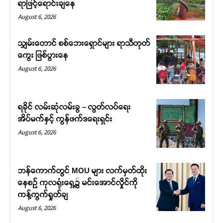
ရာဖြင့်ရောင်းချနေ
August 6, 2026
သျှမ်းတောင် စစ်ဘေးရှောင်များ ရာသီတုတ်
ကွေး ဖြစ်ပွားနေ
August 6, 2026
ရခိုင် လမ်းဆုံလမ်းခွ – လွတ်လပ်ရေး
အိပ်မက်နှင့် ကွန်ဖက်ဒရေးရှင်း
August 6, 2026
ဘန်ကောက်တွင် MOU များ လက်မှတ်ထိုး
နေစဉ် ကုလရုံးရှေ့၌ မင်းအောင်လှိုင်ကို
ကန့်ကွက်ရှုတ်ချ
August 6, 2026