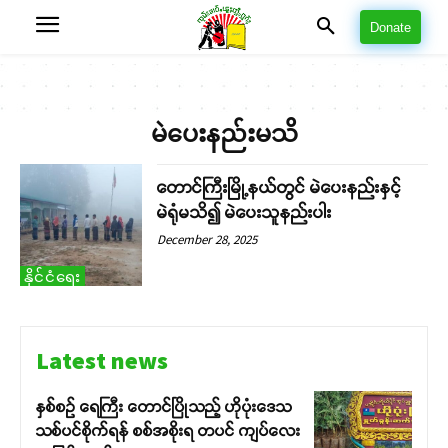
Donate
မဲပေးနည်းမသိ
တောင်ကြီးမြို့နယ်တွင် မဲပေးနည်းနှင့်
မဲရုံမသိ၍ မဲပေးသူနည်းပါး
December 28, 2025
နိုင်ငံရေး
Latest news
နှစ်စဉ် ရေကြီး တောင်ပြိုသည့် ဟိုပုံးဒေသ
သစ်ပင်စိုက်ရန် စစ်အစိုးရ တပင် ကျပ်လေး