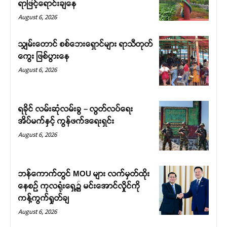
ရာဖြင့်ရောင်းချနေ
August 6, 2026
သျှမ်းတောင် စစ်ဘေးရှောင်များ ရာသီတုတ်
ကွေး ဖြစ်ပွားနေ
August 6, 2026
ရခိုင် လမ်းဆုံလမ်းခွ – လွတ်လပ်ရေး
အိပ်မက်နှင့် ကွန်ဖက်ဒရေးရှင်း
August 6, 2026
ဘန်ကောက်တွင် MOU များ လက်မှတ်ထိုး
နေစဉ် ကုလရုံးရှေ့၌ မင်းအောင်လှိုင်ကို
ကန့်ကွက်ရှုတ်ချ
August 6, 2026