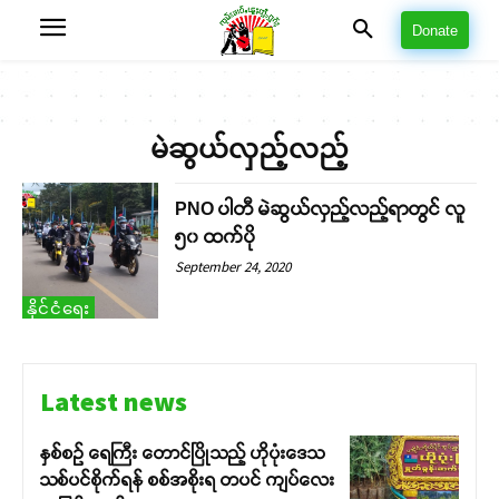
Donate
မဲဆွယ်လှည့်လည့်
PNO ပါတီ မဲဆွယ်လှည့်လည့်ရာတွင် လူ
၅၀ ထက်ပို
September 24, 2020
နိုင်ငံရေး
Latest news
နှစ်စဉ် ရေကြီး တောင်ပြိုသည့် ဟိုပုံးဒေသ
သစ်ပင်စိုက်ရန် စစ်အစိုးရ တပင် ကျပ်လေး