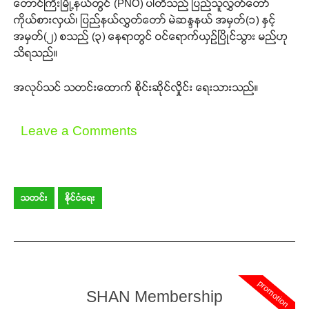
တောင်ကြီးမြို့နယ်တွင် (PNO) ပါတီသည် ပြည်သူလွှတ်တော်
ကိုယ်စားလှယ်၊ ပြည်နယ်လွှတ်တော် မဲဆန္ဒနယ် အမှတ်(၁) နှင့်
အမှတ်(၂) စသည် (၃) နေရာတွင် ဝင်ရောက်ယှဉ်ပြိုင်သွား မည်ဟု
သိရသည်။
အလုပ်သင် သတင်းထောက် စိုင်းဆိုင်လှိုင်း ရေးသားသည်။
Leave a Comments
သတင်း
နိုင်ငံရေး
promotion
SHAN Membership