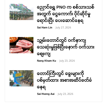
ညောင်ရွှေ PNO က စစ်သားသစ်
အတွက် ငွေကောက်၊ ပိုင်ဆိုင်မှု
ရောင်းပြီး ပေးဆောင်နေရ
-
July 27, 2026
Sai Harn Lin
သျှမ်းတောင်တွင် ဝက်နာကျ
သေဆုံးမှုဖြစ်ပြီးနောက် ဝက်သား
စျေးကျ
-
July 23, 2026
Nang Kham Ku
တောင်ကြီးတွင် ခွေးများကို
ပစ်မှတ်ထား အစာအဆိပ်ခတ်ခံ
နေရ
-
July 23, 2026
Sai Hseng Aai