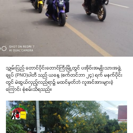
သျှမ်းပြည် တောင်ပိုင်းတောင်ကြီးမြို့တွင် ပအိုဝ်းအမျိုးသားအဖွဲ့
ချုပ် (PNO)ပါတီ သည် ယနေ့ (စက်တင်ဘာ ၂၄) ရက် မနက်ပိုင်း
တွင် မဲဆွယ်လှည့်လည်ရာ၌ မထင်မှတ်ဘဲ လူအင်အားများခဲ့
ကြောင်း စုံစမ်းသိရသည်။