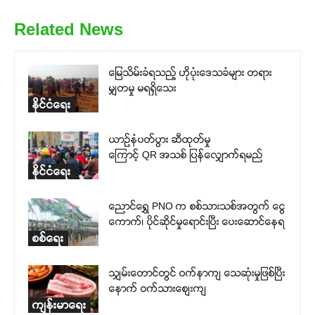
Related News
မြေသိမ်းခံရသည့် ဟိုပုံးဒေသခံများ တရား
မျှတမှု မရရှိသေး
နိုင်ငံရေး
ယာဉ်နံပတ်ပွား ဆီထုတ်မှု
ကြောင့် QR အသစ် ပြန်လျှောက်ရမည်
နိုင်ငံရေး
ညောင်ရွှေ PNO က စစ်သားသစ်အတွက် ငွေ
ကောက်၊ ပိုင်ဆိုင်မှုရောင်းပြီး ပေးဆောင်နေရ
စစ်ရေး
သျှမ်းတောင်တွင် ဝက်နာကျ သေဆုံးမှုဖြစ်ပြီး
နောက် ဝက်သားစျေးကျ
ကျန်းမာရေး