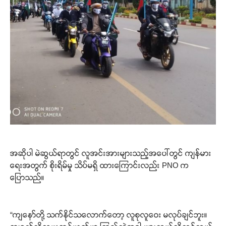
အဆိုပါ မဲဆွယ်ရာတွင် လူအင်းအားများသည့်အပေါ်တွင် ကျန်မား
ရေးအတွက် စိုးရိမ်မှု သိပ်မရှိ ထားကြောင်းလည်း PNO က
ပြောသည်။
“ကျနော်တို့ သက်နိုင်သလောက်တော့ လူစုလူဝေး မလုပ်ချင်ဘူး။