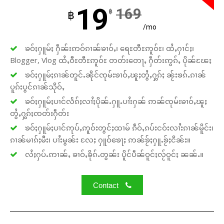
19
169
฿
฿
/mo
ၶဝ်ႈႁူမ်ႈ ႁဵၼ်းဢဝ်ၵၢၼ်ၶၢဝ်ႇ၊ ရေႊတီႊဢူဝ်ႊ၊ ထႆႇႁၢင်ႈ၊
Blogger, Vlog ထႆႇဝီႊတီႊဢူဝ်ႊ တတ်းတေႃႇ ႁဵတ်းဢွၵ်ႇ ပိုၼ်ၽႄႈ
ၶဝ်ႈႁူမ်ႈၵၢၼ်တူင်ႉၼိုင်ၸုမ်းၶၢဝ်ႇၽူႈတွႆႇႁွၵ်ႈ ၼႂ်းၶၵ်ႉၵၢၼ်
ပူၵ်းပွင်ၵၢၼ်သိုဝ်ႇ
ၶဝ်ႈႁူမ်ႈပၢင်လႅၵ်ႈလၢႆႈပိုၼ်ႉႁူႉပၢႆးႁၼ် ဢၼ်ၸုမ်းၶၢဝ်ႇၽူႈ
တွႆႇႁွၵ်ႈၸတ်းႁဵတ်း
ၶဝ်ႈႁူမ်ႈပၢင်ဢုပ်ႇဢူဝ်းတွင်ႈထၢမ် ၵဵဝ်ႇၵပ်းငဝ်းလၢႆးၵၢၼ်မိူင်း၊
ၵၢၼ်မၢၵ်ႈမီး၊ ပၢႆးမွၼ်း လႄႈ ႁူဝ်ၶေႃႈ ဢၼ်ၶႂ်ႈႁူႉၶႂ်ႈငိၼ်း။
လႆႈႁပ်ႉဢၢၼ်ႇ ၶၢဝ်ႇၶိုၵ်ႉတွၼ်း ပိူင်ပဵၼ်ဝူင်ႈလႂ်ဝူင်ႈ ၼၼ်ႉ။
Contact