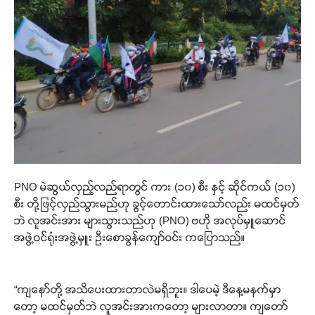
PNO မဲဆွယ်လှည့်လည်ရာတွင် ကား (၁၀) စီး နှင့် ဆိုင်ကယ် (၁၀)
စီး တို့ဖြင့်လှည်သွားမည်ဟု ခွင့်တောင်းထားသော်လည်း မထင်မှတ်
ဘဲ လူအင်းအား များသွားသည်ဟု (PNO) ဗဟို အလုပ်မှူဆောင်
အဖွဲ့ဝင်ရုံးအဖွဲ့မှူး ဦးစောခွန်ကျော်ဝင်း ကပြောသည်။
“ကျနော်တို့ အသိပေးထားတာလဲမရှိဘူး။ ဒါပေမဲ့ ဒီနေ့မနက်မှာ
တော့ မထင်မှတ်ဘဲ လူအင်းအားကတော့ များလာတာ။ ကျတော်