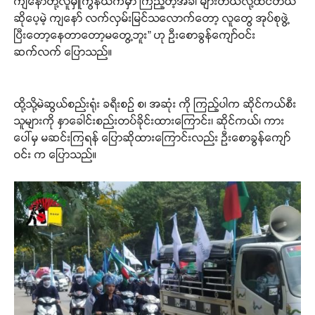
ကျနော်တို့လူမှူကွန်ယက်မှာ ကြည့်တဲ့အခါ များတယ်လို့ထင်တယ်
ဆိုပေ့မဲ့ ကျနော် လက်လှမ်းမြင်သလောက်တော့ လူတွေ အုပ်စုဖွဲ့
ပြီးေတော့နေတာတော့မတွေ့ဘူး” ဟု ဦးစောခွန်ကျော်ဝင်း
ဆက်လက် ပြောသည်။
ထို့သို့မဲဆွယ်စည်းရုံး ခရီးစဉ် စ၊ အဆုံး ကို ကြည့်ပါက ဆိုင်ကယ်စီး
သူများကို နှာခေါင်းစည်းတပ်ခိုင်းထားကြောင်း၊ ဆိုင်ကယ်၊ ကား
ပေါ်မှ မဆင်းကြရန် ပြောဆိုထားကြောင်းလည်း ဦးစောခွန်ကျော်
ဝင်း က ပြောသည်။