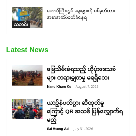
တောင်ကြီးတွင် ခွေးများကို ပစ်မှတ်ထား
အစာအဆိပ်ခတ်ခံနေရ
သတင်း
Latest News
မြေသိမ်းခံရသည့် ဟိုပုံးဒေသခံ
များ တရားမျှတမှု မရရှိသေး
-
August 7, 2026
Nang Kham Ku
ယာဉ်နံပတ်ပွား ဆီထုတ်မှု
ကြောင့် QR အသစ် ပြန်လျှောက်ရ
မည်
-
July 31, 2026
Sai Hseng Aai