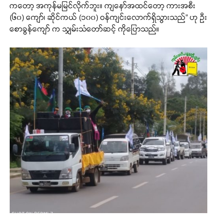
ကတော့ အကုန်မမြင်လိုက်ဘူး။ ကျနော်အထင်တော့ ကားအစီး
(၆၀) ကျော်၊ ဆိုင်ကယ် (၁၀၀) ဝန်ကျင်းလောက်ရှိသွားသည်” ဟု ဦး
စောခွန်ကျော် က သျှမ်းသံတော်ဆင့် ကိုပြောသည်။