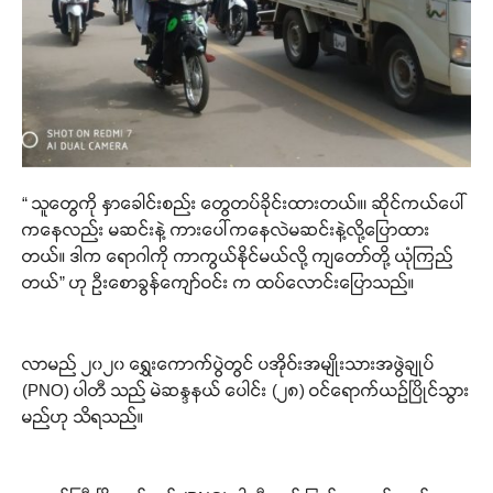
“ သူတွေကို နှာခေါင်းစည်း တွေတပ်ခိုင်းထားတယ်။၊ ဆိုင်ကယ်ပေါ်
ကနေလည်း မဆင်းနဲ့ ကားပေါ်ကနေလဲမဆင်းနဲ့လို့ပြောထား
တယ်။ ဒါက ရောဂါကို ကာကွယ်နိုင်မယ်လို့ ကျတော်တို့ ယုံကြည်
တယ်” ဟု ဦးစောခွန်ကျော်ဝင်း က ထပ်လောင်းပြောသည်။
လာမည် ၂၀၂၀ ရွှေးကောက်ပွဲတွင် ပအိုဝ်းအမျိုးသားအဖွဲချုပ်
(PNO) ပါတီ သည် မဲဆန္ဒနယ် ပေါင်း (၂၈) ဝင်ရောက်ယဉ်ပြိုင်သွား
မည်ဟု သိရသည်။