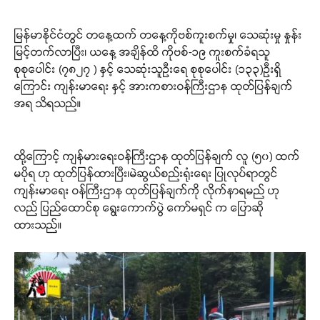
မြန်မာနိုင်ငံတွင် တနေ့ထက် တနေ့ကိုဗစ်ကူးစက်မှု၊ သေဆုံးမှု နှုန်း
မြင့်တက်လာပြီး၊ ယနေ့ အချိန်ထိ ကိုဗစ်-၁၉ ကူးစက်ခံရသူ
စုစုပေါင်း (၇၈၂၇ ) နှင့် သေဆုံးသူဦးရေ စုစုပေါင်း (၁၃၃)ဦးရှိ
ကြောင်း ကျန်းမာရေး နှင့် အားကစားဝန်ကြီးဌာန ထုတ်ပြန်ချက်
အရ သိရသည်။
ထို့ကြောင့် ကျန်မားရေးဝန်ကြီးဌာန ထုတ်ပြန်ချက် လူ (၅၀) ထက်
မပိုရ ဟု ထုတ်ပြန်ထားပြီး၊မဲဆွယ်စည်းရုံးရေး ပြုလုပ်ရာတွင်
ကျန်းမာရေး ဝန်ကြီးဌာန ထုတ်ပြန်ချက်ကို လိုက်နာရမည် ဟု
လည် ပြည်ထောင်စု ရွေးကောက်ပွဲ ကော်မရှင် က ပြောဆို
ထားသည်။