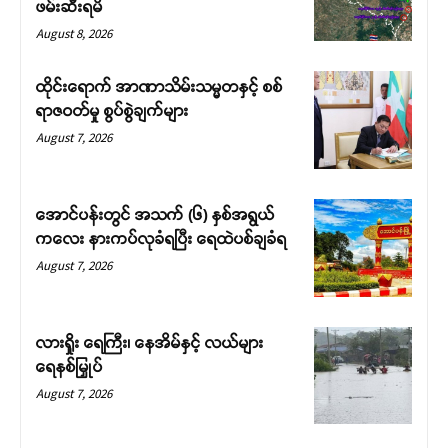
ဖမ်းဆီးရမိ
August 8, 2026
ထိုင်းရောက် အာဏာသိမ်းသမ္မတနှင့် စစ်
ရာဇဝတ်မှု စွပ်စွဲချက်များ
August 7, 2026
အောင်ပန်းတွင် အသက် (၆) နှစ်အရွယ်
ကလေး နားကပ်လုခံရပြီး ရေထဲပစ်ချခံရ
August 7, 2026
လားရှိုး ရေကြီး၊ နေအိမ်နှင့် လယ်များ
ရေနစ်မြှုပ်
August 7, 2026