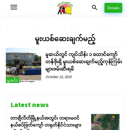
Donate
မူးယစ်ဆေးချက်မည့်
မူဆယ်တွင် ကျပ်သိန်း ၁ ထောင်ကျော်
တန်ဖိုးရှိ မူးယစ်ဆေးချက်မည့်ကုန်ကြမ်း
များဖမ်းဆီးရမိ
October 22, 2019
မှုခင်း
Latest news
တာချီလိတ်မြို့နယ်အတွင်း တရားမဝင်
နယ်စပ်ဖြတ်ကျော် တရုတ်နိုင်ငံသားများ