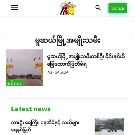
Donate
မူဆယ်မြို့အမျိုးသမီး
မူဆယ်မြို့ အမျိုးသမီးတစ်ဦး မိုင်းနင်းမိ
ခြေထောက်ဖြတ်ခံရ
May 24, 2024
စစ်ရေး
Latest news
လားရှိုး ရေကြီး၊ နေအိမ်နှင့် လယ်များ
ရေနစ်မြှုပ်