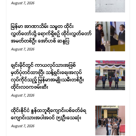
August 7, 2026
မြန်မာ အာဏာသိမ်း သမ္မတ ထိုင်း
လွှတ်တော်သို့ ရောက်ရှိစဉ် ထိုင်းလွှတ်တော်
အမတ်တစ်ဦး အော်ဟစ် ဆန္ဒပြ
August 7, 2026
ချင်းမိုင်တွင် ကာယလုပ်သားအဖြစ်
မှတ်ပုံတင်ထားပြီး သန့်ရှင်းရေးအလုပ်
လုပ်ကိုင်သည့် မြန်မာအမျိုးသမီးတစ်ဦး
ထိုင်းလဝကဖမ်းဆီး
August 7, 2026
ထိုင်းနိုင်ငံ နွန်ထဘူရီကျောင်းပစ်ခတ်ခံရ
ကျောင်းသားအပါအဝင် (၅)ဉီးသေဆုံး
August 7, 2026