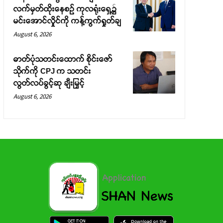
လက်မှတ်ထိုးနေစဉ် ကုလရုံးရှေ့၌
မင်းအောင်လှိုင်ကို ကန့်ကွက်ရှုတ်ချ
August 6, 2026
ဓာတ်ပုံသတင်းထောက် စိုင်းဇော်
သိုက်ကို CPJ က သတင်း
လွတ်လပ်ခွင့်ဆု ချီးမြှင့်
August 6, 2026