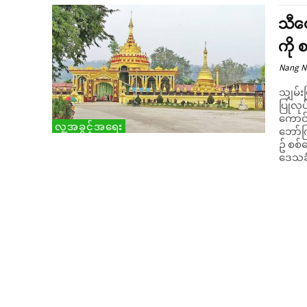
သီပ
ကို 
Nang 
သျှမ်း
ပြုလု
ကောင်
လူ့အခွင့်အရေး
ဘော်ကြို ယမန်နေ့ (ဇန်နဝါရီလ ၂၉) ရက်တွင် ဘ
ဥ် စစ
ဒေသခံ