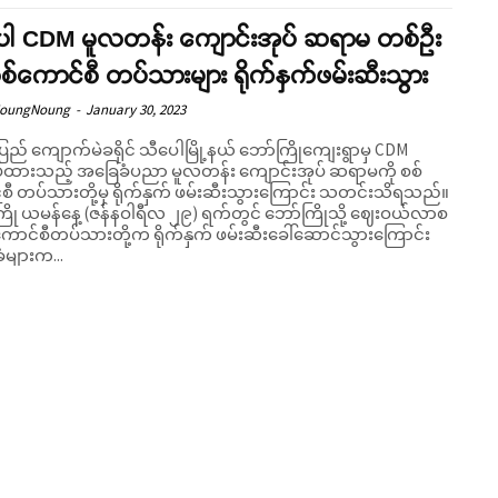
ေါ CDM မူလတန်း ကျောင်းအုပ် ဆရာမ တစ်ဦး
စစ်ကောင်စီ တပ်သားများ ရိုက်နှက်ဖမ်းဆီးသွား
NoungNoung
-
January 30, 2023
ပြည် ကျောက်မဲခရိုင် သီပေါမြို့နယ် ဘော်ကြိုကျေးရွာမှ CDM
ပ်ထားသည့် အခြေခံပညာ မူလတန်း ကျောင်းအုပ် ဆရာမကို စစ်
စီ တပ်သားတို့မှ ရိုက်နှက် ဖမ်းဆီးသွားကြောင်း သတင်းသိရသည်။
ော်ကြိုသို့ ဈေးဝယ်လာစ
်ကောင်စီတပ်သားတို့က ရိုက်နှက် ဖမ်းဆီးခေါ်ဆောင်သွားကြောင်း
များက...