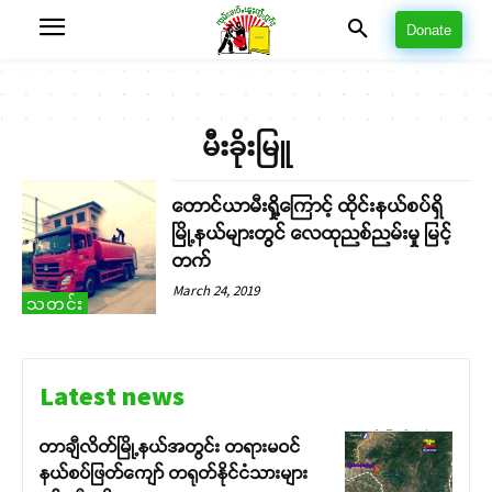
Donate
မီးခိုးမြူ
တောင်ယာမီးရှို့ကြောင့် ထိုင်းနယ်စပ်ရှိ
မြို့နယ်များတွင် လေထုညစ်ညမ်းမှု မြင့်
တက်
March 24, 2019
သတင်း
Latest news
တာချီလိတ်မြို့နယ်အတွင်း တရားမဝင်
နယ်စပ်ဖြတ်ကျော် တရုတ်နိုင်ငံသားများ