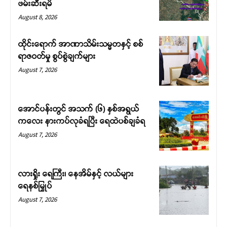
ဖမ်းဆီးရမိ
August 8, 2026
ထိုင်းရောက် အာဏာသိမ်းသမ္မတနှင့် စစ်
ရာဇဝတ်မှု စွပ်စွဲချက်များ
August 7, 2026
အောင်ပန်းတွင် အသက် (၆) နှစ်အရွယ်
ကလေး နားကပ်လုခံရပြီး ရေထဲပစ်ချခံရ
August 7, 2026
လားရှိုး ရေကြီး၊ နေအိမ်နှင့် လယ်များ
ရေနစ်မြှုပ်
August 7, 2026