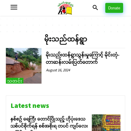
Donate
မိုးသည်ထန်ရွာ
မိုးသည်းထန်ရွာသွန်းမှုကြောင့် မိုင်းတုံ-
တာဆန်းလမ်းပြတ်တောက်
August 16, 2024
သတင်း
Latest news
နှစ်စဉ် ရေကြီး တောင်ပြိုသည့် ဟိုပုံးဒေသ
သစ်ပင်စိုက်ရန် စစ်အစိုးရ တပင် ကျပ်လေး