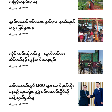
ရာဖြင့်ရောင်းချနေ
August 6, 2026
သျှမ်းတောင် စစ်ဘေးရှောင်များ ရာသီတုတ်
ကွေး ဖြစ်ပွားနေ
August 6, 2026
ရခိုင် လမ်းဆုံလမ်းခွ – လွတ်လပ်ရေး
အိပ်မက်နှင့် ကွန်ဖက်ဒရေးရှင်း
August 6, 2026
ဘန်ကောက်တွင် MOU များ လက်မှတ်ထိုး
နေစဉ် ကုလရုံးရှေ့၌ မင်းအောင်လှိုင်ကို
ကန့်ကွက်ရှုတ်ချ
August 6, 2026