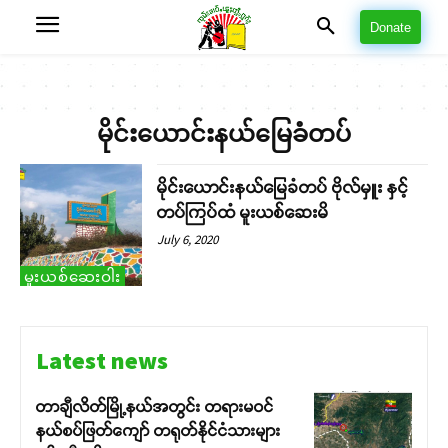
Donate
မိုင်းယောင်းနယ်မြေခံတပ်
မိုင်းယောင်းနယ်မြေခံတပ် ဗိုလ်မှူး နှင့်
တပ်ကြပ်ထံ မူးယစ်ဆေးမိ
July 6, 2020
မူးယစ်ဆေးဝါး
Latest news
တာချီလိတ်မြို့နယ်အတွင်း တရားမဝင်
နယ်စပ်ဖြတ်ကျော် တရုတ်နိုင်ငံသားများ