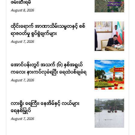
ဖမ်းဆီးရမိ
August 8, 2026
ထိုင်းရောက် အာဏာသိမ်းသမ္မတနှင့် စစ်
ရာဇဝတ်မှု စွပ်စွဲချက်များ
August 7, 2026
အောင်ပန်းတွင် အသက် (၆) နှစ်အရွယ်
ကလေး နားကပ်လုခံရပြီး ရေထဲပစ်ချခံရ
August 7, 2026
လားရှိုး ရေကြီး၊ နေအိမ်နှင့် လယ်များ
ရေနစ်မြှုပ်
August 7, 2026