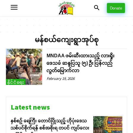
Donate
မန်စယ်ကျေးရွာအုပ်စု
MNDAA ဖမ်းဆီးထားသည့် လားရှိုး
ဒေသခံ ဆန္ဒပြသူ (၅) ဦး ပြန်လည်
လွတ်မြောက်လာ
February 19, 2026
နိုင်ငံရေး
Latest news
နှစ်စဉ် ရေကြီး တောင်ပြိုသည့် ဟိုပုံးဒေသ
သစ်ပင်စိုက်ရန် စစ်အစိုးရ တပင် ကျပ်လေး