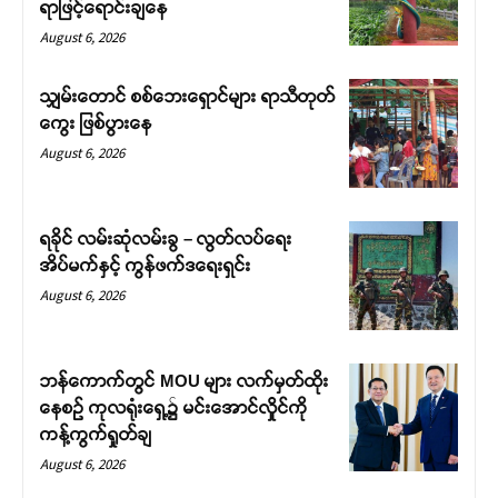
ရာဖြင့်ရောင်းချနေ
August 6, 2026
သျှမ်းတောင် စစ်ဘေးရှောင်များ ရာသီတုတ်
ကွေး ဖြစ်ပွားနေ
August 6, 2026
ရခိုင် လမ်းဆုံလမ်းခွ – လွတ်လပ်ရေး
အိပ်မက်နှင့် ကွန်ဖက်ဒရေးရှင်း
August 6, 2026
ဘန်ကောက်တွင် MOU များ လက်မှတ်ထိုး
နေစဉ် ကုလရုံးရှေ့၌ မင်းအောင်လှိုင်ကို
ကန့်ကွက်ရှုတ်ချ
August 6, 2026