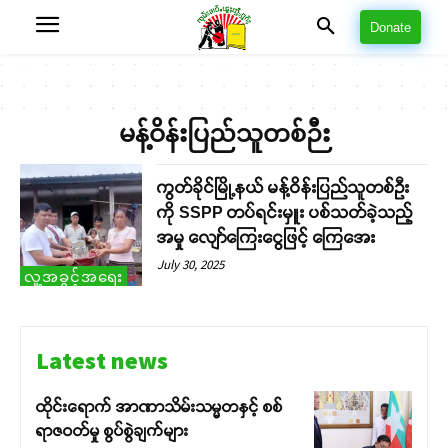
Donate
မန့်ဝိန်းပြည်သူတစ်ဉီး
ကွတ်ခိုင်မြို့နယ် မန့်ဝိန်းပြည်သူတစ်ဦး
ကို SSPP တပ်ရင်းမှူး ပစ်သတ်ခဲ့သည့်
အမှု လျော်ကြေးငွေဖြင့် ကြေအေး
July 30, 2025
လူ့အခွင့်အရေး
Latest news
ထိုင်းရောက် အာဏာသိမ်းသမ္မတနှင့် စစ်
ရာဇဝတ်မှု စွပ်စွဲချက်များ