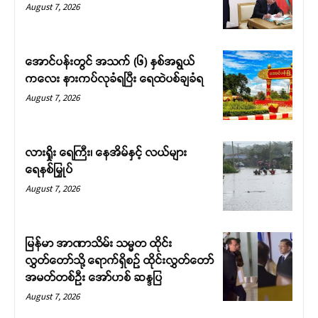
August 7, 2026
အောင်ပန်းတွင် အသက် (၆) နှစ်အရွယ်
ကလေး နားကပ်လုခံရပြီး ရေထဲပစ်ချခံရ
August 7, 2026
လားရှိုး ရေကြီး၊ နေအိမ်နှင့် လယ်များ
ရေနစ်မြှုပ်
August 7, 2026
မြန်မာ အာဏာသိမ်း သမ္မတ ထိုင်း
လွှတ်တော်သို့ ရောက်ရှိစဉ် ထိုင်းလွှတ်တော်
အမတ်တစ်ဦး အော်ဟစ် ဆန္ဒပြ
August 7, 2026