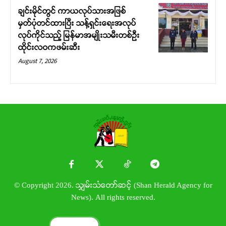
ချင်းမိုင်တွင် ကာယလုပ်သားအဖြစ်
မှတ်ပုံတင်ထားပြီး သန့်ရှင်းရေးအလုပ်
လုပ်ကိုင်သည့် မြန်မာအမျိုးသမီးတစ်ဦး
ထိုင်းလဝကဖမ်းဆီး
August 7, 2026
© Copyright 2026. သျှမ်းသံတော်ဆင့် (Shan Herald Agency for
News). All rights reserved.