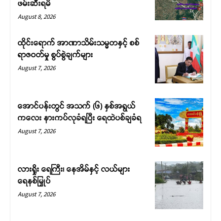
ဖမ်းဆီးရမိ
August 8, 2026
ထိုင်းရောက် အာဏာသိမ်းသမ္မတနှင့် စစ်
ရာဇဝတ်မှု စွပ်စွဲချက်များ
August 7, 2026
အောင်ပန်းတွင် အသက် (၆) နှစ်အရွယ်
ကလေး နားကပ်လုခံရပြီး ရေထဲပစ်ချခံရ
August 7, 2026
လားရှိုး ရေကြီး၊ နေအိမ်နှင့် လယ်များ
ရေနစ်မြှုပ်
August 7, 2026