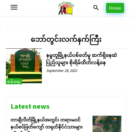
Donate
ဘော်တွင်းလက်နက်ကြီး
နမ္မတူမြို့နယ်ပစ်ခတ်မှု ဆက်ရှိနေဆဲ
ပြည်သူများ စိုးရိမ်ထိတ်လန့်နေ
September 28, 2022
စစ်ရေး
Latest news
တာချီလိတ်မြို့နယ်အတွင်း တရားမဝင်
နယ်စပ်ဖြတ်ကျော် တရုတ်နိုင်ငံသားများ