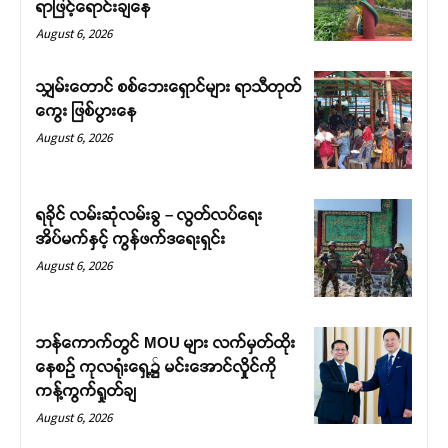
ရာဖြင့်ရောင်းချနေ
August 6, 2026
သျှမ်းတောင် စစ်ဘေးရှောင်များ ရာသီတုတ်
ကွေး ဖြစ်ပွားနေ
August 6, 2026
ရခိုင် လမ်းဆုံလမ်းခွ – လွတ်လပ်ရေး
အိပ်မက်နှင့် ကွန်ဖက်ဒရေးရှင်း
August 6, 2026
ဘန်ကောက်တွင် MOU များ လက်မှတ်ထိုး
နေစဉ် ကုလရုံးရှေ့၌ မင်းအောင်လှိုင်ကို
ကန့်ကွက်ရှုတ်ချ
August 6, 2026