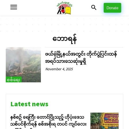
Donate
ဘောရန်
ဖယ်ခုံမြို့နယ်အတွင်း တိုက်ပွဲပြင်းထန်
အရပ်သားသေဆုံးမှုရှိ
November 4, 2025
စစ်ရေး
Latest news
နှစ်စဉ် ရေကြီး တောင်ပြိုသည့် ဟိုပုံးဒေသ
သစ်ပင်စိုက်ရန် စစ်အစိုးရ တပင် ကျပ်လေး