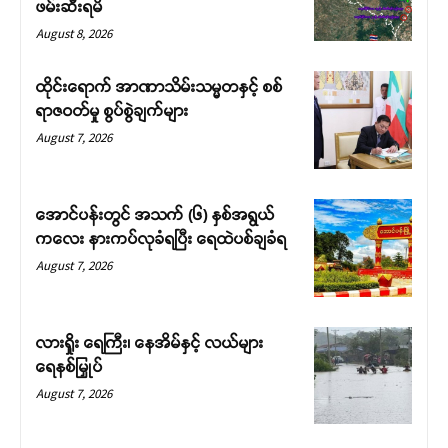
ဖမ်းဆီးရမိ
August 8, 2026
ထိုင်းရောက် အာဏာသိမ်းသမ္မတနှင့် စစ်
ရာဇဝတ်မှု စွပ်စွဲချက်များ
August 7, 2026
အောင်ပန်းတွင် အသက် (၆) နှစ်အရွယ်
ကလေး နားကပ်လုခံရပြီး ရေထဲပစ်ချခံရ
August 7, 2026
လားရှိုး ရေကြီး၊ နေအိမ်နှင့် လယ်များ
ရေနစ်မြှုပ်
August 7, 2026