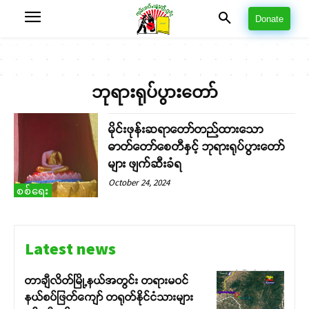
Donate
ဘုရားရုပ်ပွားတော်
မိုင်းဖုန်းဆရာ‌တော်တည်ထားသော
ဓာတ်တော်စေတီနှင့် ဘုရားရုပ်ပွားတော်
များ ဖျက်ဆီးခံရ
October 24, 2024
စစ်ရေး
Latest news
တာချီလိတ်မြို့နယ်အတွင်း တရားမဝင်
နယ်စပ်ဖြတ်ကျော် တရုတ်နိုင်ငံသားများ