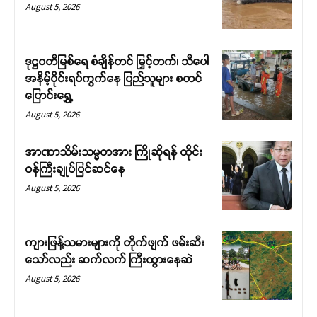
August 5, 2026
ဒုဋ္ဌဝတီမြစ်ရေ စံချိန်တင် မြှင့်တက်၊ သီပေါ
အနိမ့်ပိုင်းရပ်ကွက်နေ ပြည်သူများ စတင်
ပြောင်းရွှေ့
August 5, 2026
Support SHAN
အာဏာသိမ်းသမ္မတအား ကြိုဆိုရန် ထိုင်း
ဝန်ကြီးချုပ်ပြင်ဆင်နေ
Your support keeps our voice
August 5, 2026
strong. Join us today and help
create a future where every story is
heard, every voice counts, and
ကျားဖြန့်သမားများကို တိုက်ဖျက် ဖမ်းဆီး
justice can thrive.
သော်လည်း ဆက်လက် ကြီးထွားနေဆဲ
August 5, 2026
Donate Now