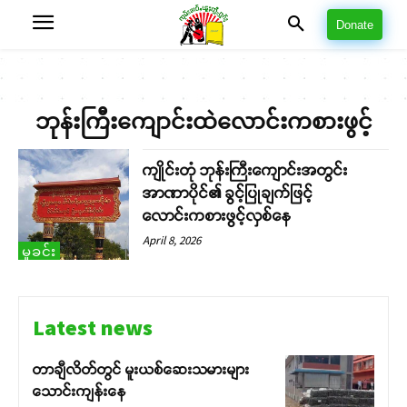
Donate
ဘုန်းကြီးကျောင်းထဲလောင်းကစားဖွင့်
ကျိုင်းတုံ ဘုန်းကြီးကျောင်းအတွင်း
အာဏာပိုင်၏ ခွင့်ပြုချက်ဖြင့်
လောင်းကစားဖွင့်လှစ်နေ
April 8, 2026
မှုခင်း
Latest news
တာချီလိတ်တွင် မူးယစ်ဆေးသမားများ
သောင်းကျန်းနေ