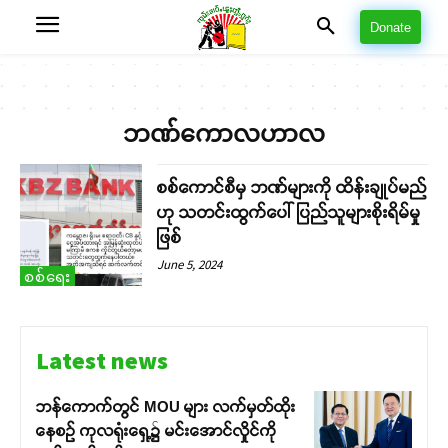
Donate
ဘဏ်ကောလဟာလ
စစ်ကောင်စီမှ ဘဏ်များကို ထိန်းချုပ်မည်
ဟု သတင်းထွက်ပေါ် ပြည်သူများစိုးရိမ်မှု
ဖြစ်
June 5, 2024
စစ်ရေး
Latest news
ဘန်ကောက်တွင် MOU များ လက်မှတ်ထိုး
နေစဉ် ကုလရုံးရှေ့၌ မင်းအောင်လှိုင်ကို