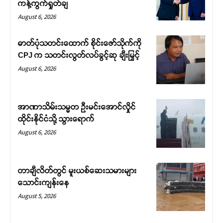
ကန့်ကွက်ရှုတ်ချ
August 6, 2026
ဓာတ်ပုံသတင်းထောက် စိုင်းဇော်သိုက်ကို
CPJ က သတင်းလွတ်လပ်ခွင့်ဆု ချီးမြှင့်
August 6, 2026
အာဏာသိမ်းသမ္မတ ဦးမင်းအောင်လှိုင်
ထိုင်းနိုင်ငံသို့ သွားရောက်
August 6, 2026
တာချီလိတ်တွင် မူးယစ်ဆေးသမားများ
သောင်းကျန်းနေ
August 5, 2026