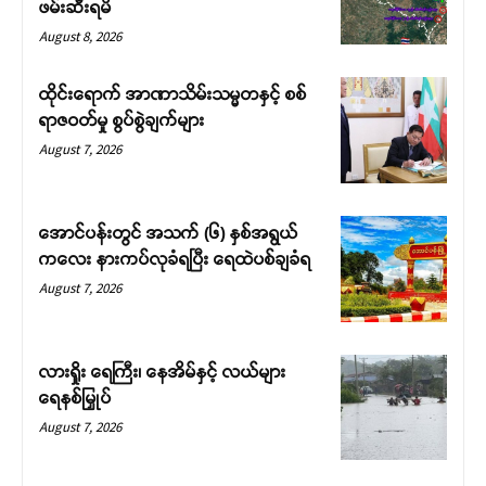
ဖမ်းဆီးရမိ
August 8, 2026
ထိုင်းရောက် အာဏာသိမ်းသမ္မတနှင့် စစ်
ရာဇဝတ်မှု စွပ်စွဲချက်များ
August 7, 2026
အောင်ပန်းတွင် အသက် (၆) နှစ်အရွယ်
ကလေး နားကပ်လုခံရပြီး ရေထဲပစ်ချခံရ
August 7, 2026
လားရှိုး ရေကြီး၊ နေအိမ်နှင့် လယ်များ
ရေနစ်မြှုပ်
August 7, 2026