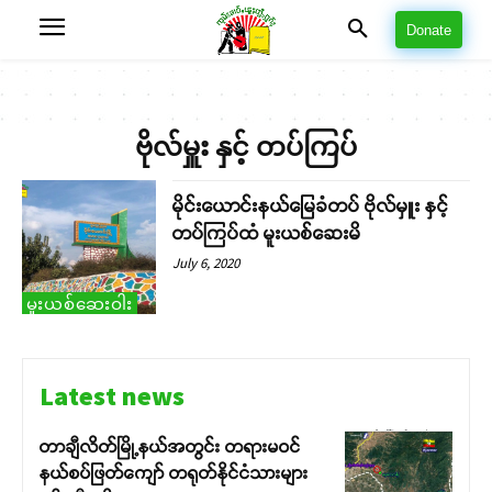
Donate
ဗိုလ်မှူး နှင့် တပ်ကြပ်
မိုင်းယောင်းနယ်မြေခံတပ် ဗိုလ်မှူး နှင့်
တပ်ကြပ်ထံ မူးယစ်ဆေးမိ
July 6, 2020
မူးယစ်ဆေးဝါး
Latest news
တာချီလိတ်မြို့နယ်အတွင်း တရားမဝင်
နယ်စပ်ဖြတ်ကျော် တရုတ်နိုင်ငံသားများ