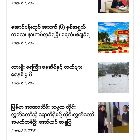
August 7, 2026
အောင်ပန်းတွင် အသက် (၆) နှစ်အရွယ်
ကလေး နားကပ်လုခံရပြီး ရေထဲပစ်ချခံရ
August 7, 2026
လားရှိုး ရေကြီး၊ နေအိမ်နှင့် လယ်များ
ရေနစ်မြှုပ်
August 7, 2026
မြန်မာ အာဏာသိမ်း သမ္မတ ထိုင်း
လွှတ်တော်သို့ ရောက်ရှိစဉ် ထိုင်းလွှတ်တော်
အမတ်တစ်ဦး အော်ဟစ် ဆန္ဒပြ
August 7, 2026