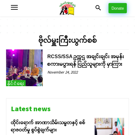
Donate
ဗိုလ်မှူးကြီးယွက်စစ်
RCSS/SSA ဥက္ကဌ အချင်းချင်း အမုန်း
စကားမပွားရန် ပြည်သူများကို မှာကြား
November 24, 2022
နိုင်ငံရေး
Latest news
ထိုင်းရောက် အာဏာသိမ်းသမ္မတနှင့် စစ်
ရာဇဝတ်မှု စွပ်စွဲချက်များ