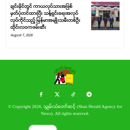
ချင်းမိုင်တွင် ကာယလုပ်သားအဖြစ်
မှတ်ပုံတင်ထားပြီး သန့်ရှင်းရေးအလုပ်
လုပ်ကိုင်သည့် မြန်မာအမျိုးသမီးတစ်ဦး
ထိုင်းလဝကဖမ်းဆီး
August 7, 2026
© Copyright 2026. သျှမ်းသံတော်ဆင့် (Shan Herald Agency for
News). All rights reserved.