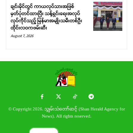
ချင်းမိုင်တွင် ကာယလုပ်သားအဖြစ်
မှတ်ပုံတင်ထားပြီး သန့်ရှင်းရေးအလုပ်
လုပ်ကိုင်သည့် မြန်မာအမျိုးသမီးတစ်ဦး
ထိုင်းလဝကဖမ်းဆီး
August 7, 2026
© Copyright 2026. သျှမ်းသံတော်ဆင့် (Shan Herald Agency for
News). All rights reserved.