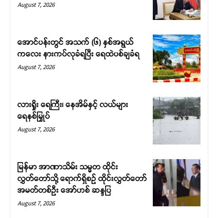
August 7, 2026
အောင်ပန်းတွင် အသက် (၆) နှစ်အရွယ်
ကလေး နားကပ်လုခံရပြီး ရေထဲပစ်ချခံရ
August 7, 2026
လားရှိုး ရေကြီး၊ နေအိမ်နှင့် လယ်များ
ရေနစ်မြှုပ်
August 7, 2026
မြန်မာ အာဏာသိမ်း သမ္မတ ထိုင်း
လွှတ်တော်သို့ ရောက်ရှိစဉ် ထိုင်းလွှတ်တော်
အမတ်တစ်ဦး အော်ဟစ် ဆန္ဒပြ
August 7, 2026