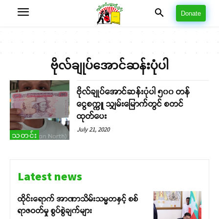
Donate
ဗိုလ်ချုပ်အောင်ဆန်းပုံပါ
ဗိုလ်ချုပ်အောင်ဆန်းပုံပါ ၅၀၀ တန်
ငွေစက္ကူ သျှမ်းမြောက်တွင် စတင်
ထုတ်ပေး
July 21, 2020
သတင်း
Latest news
ထိုင်းရောက် အာဏာသိမ်းသမ္မတနှင့် စစ်
ရာဇဝတ်မှု စွပ်စွဲချက်များ