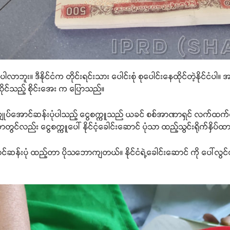
ပါလာဘူး။ ဒီနိုင်ငံက တိုင်းရင်းသား ပေါင်းစုံ စုပေါင်းနေထိုင်တဲ့နိုင
ေထိုင်သည့် စိုင်းအေး က ပြောသည်။
ချုပ်အောင်ဆန်းပုံပါသည့် ငွေစက္ကူသည် ယခင် စစ်အာဏာရှင် လက်ထက်က ထု
ာတွင်လည်း ငွေစက္ကူပေါ် နိုင်ငံ့ခေါင်းဆောင် ပုံသာ ထည့်သွင်းရိုက်နှ
အောင်ဆန်းပုံ ထည့်တာ ပိုသဘောကျတယ်။ နိုင်ငံရဲ့ခေါင်းဆောင် ကို ပေါ်လွ