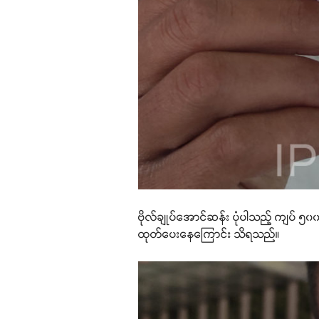
ဗိုလ်ချုပ်အောင်ဆန်း ပုံပါသည့် ကျပ် ၅၀၀ 
ထုတ်ပေးနေကြောင်း သိရသည်။