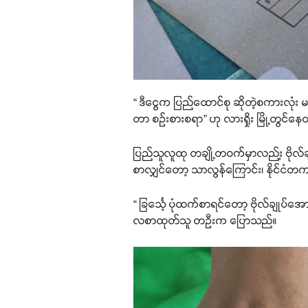
“ ဒီငွေက ပြည်ထောင်စု ဆိုတဲ့စကားလုံး မ
တာ စဉ်းစားစရာ” ဟု လားရှိုး မြို့တွင်န
ပြည်သူလူထု တချို့တဝက်မှာလည်း့ ဗိုလ်
စာလျှင်တော့ သာလွန်ကြောင်း၊ နိုင်ငံတက
“ ခြင်္သေ့ ပုံထက်စာရင်တော့ ဗိုလ်ချုပ်
လစာထုတ်သူ တဦးက ပြောသည်။