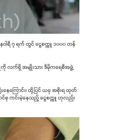
န်နဝါရီ ၇ ရက် တွင် ငွေစက္ကူ ၁၀၀၀ တန်
 လက်ရှိ အမျိုးသား ဒီမိုကရေစီအဖွဲ့
နေကြောင်း၊ ထို့ပြင် ယခု အစိုးရ ထုတ်
င်စု ကင်းမဲ့နေသည့် ငွေစက္ကူ ဟုလည်း