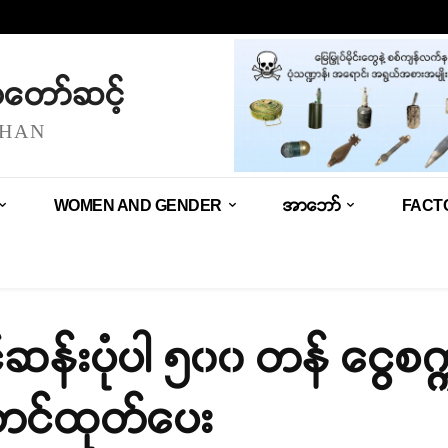
သံတော်ဆင့်
SHAN
WOMEN AND GENDER
အာဘော်
FACT
်ဆန်းပုံပါ ၅၀၀ တန် ငွေစက္က
စတင်ထုတ်ပေး