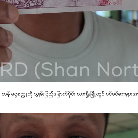
တန် ငွေစက္ကူကို သျှမ်းပြည်မြောက်ပိုင်း လားရှိုးမြို့တွင် ပင်စင်စားမျ