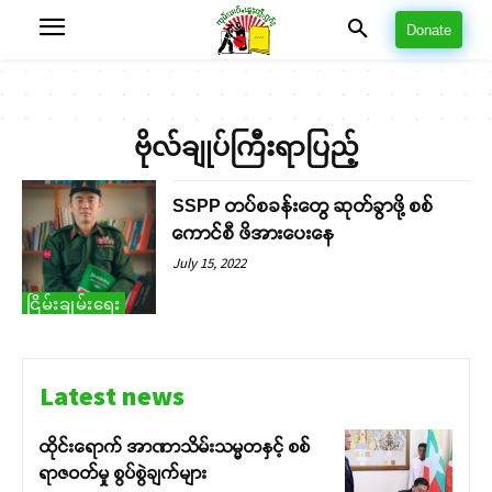
Donate
ဗိုလ်ချုပ်ကြီးရာပြည့်
SSPP တပ်စခန်းတွေ ဆုတ်ခွာဖို့ စစ်
ကောင်စီ ဖိအားပေးနေ
July 15, 2022
ငြိမ်းချမ်းရေး
Latest news
ထိုင်းရောက် အာဏာသိမ်းသမ္မတနှင့် စစ်
ရာဇဝတ်မှု စွပ်စွဲချက်များ