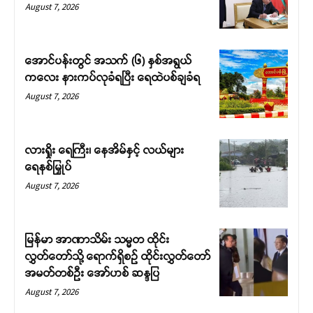
August 7, 2026
အောင်ပန်းတွင် အသက် (၆) နှစ်အရွယ်
ကလေး နားကပ်လုခံရပြီး ရေထဲပစ်ချခံရ
August 7, 2026
လားရှိုး ရေကြီး၊ နေအိမ်နှင့် လယ်များ
ရေနစ်မြှုပ်
August 7, 2026
မြန်မာ အာဏာသိမ်း သမ္မတ ထိုင်း
လွှတ်တော်သို့ ရောက်ရှိစဉ် ထိုင်းလွှတ်တော်
အမတ်တစ်ဦး အော်ဟစ် ဆန္ဒပြ
August 7, 2026