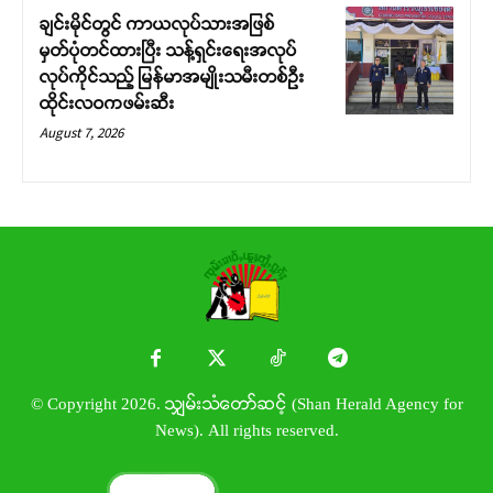
ချင်းမိုင်တွင် ကာယလုပ်သားအဖြစ်
မှတ်ပုံတင်ထားပြီး သန့်ရှင်းရေးအလုပ်
လုပ်ကိုင်သည့် မြန်မာအမျိုးသမီးတစ်ဦး
ထိုင်းလဝကဖမ်းဆီး
August 7, 2026
© Copyright 2026. သျှမ်းသံတော်ဆင့် (Shan Herald Agency for
News). All rights reserved.