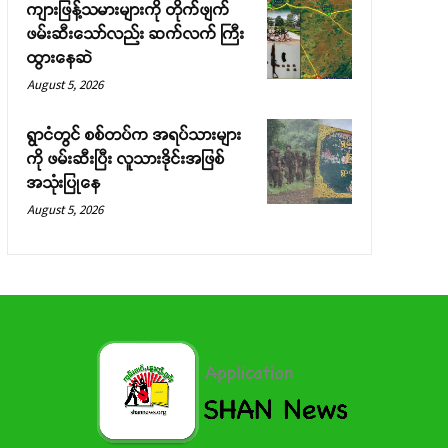
ကျားဖြန့်သမားများကို တိုက်ဖျက်
ဖမ်းဆီးသော်လည်း ဆက်လက် ကြီး
ထွားနေဆဲ
August 5, 2026
ရွာငံတွင် စစ်တပ်က အရပ်သားများ
ကို ဖမ်းဆီးပြီး လူသားဒိုင်းအဖြစ်
အသုံးပြုနေ
August 5, 2026