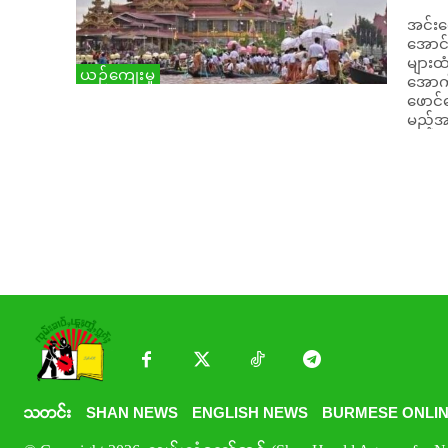
အင်းလ
အောင်လ
များထံ သတင်းရ
ယဉ်ကျေးမှု
အောက်
ဖောင်
မည့်အခ
သတင်း
SHAN NEWS
ENGLISH NEWS
BURMESE ONLIN