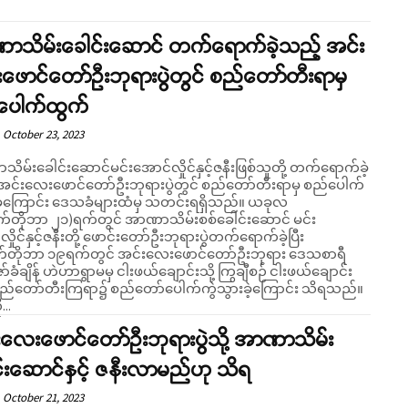
ာသိမ်းခေါင်းဆောင် တက်ရောက်ခဲ့သည့် အင်း
ဖောင်တော်ဦးဘုရားပွဲတွင် စည်တော်တီးရာမှ
ပေါက်ထွက်
October 23, 2023
မ်းခေါင်းဆောင်မင်းအောင်လှိုင်နှင့်ဇနီးဖြစ်သူတို့ တက်ရောက်ခဲ့
Support SHAN
အင်းလေးဖောင်တော်ဦးဘုရားပွဲတွင် စည်တော်တီးရာမှ စည်ပေါက်
့ကြောင်း ဒေသခံများထံမှ သတင်းရရှိသည်။ ယခုလ
်တိုဘာ ၂၁)ရက်တွင် အာဏာသိမ်းစစ်ခေါင်းဆောင် မင်း
ှိုင်နှင့်ဇနီးတို့ ဖောင်းတော်ဦးဘုရားပွဲတက်ရောက်ခဲ့ပြီး
Your support keeps our voice strong. Join us today and help create
တိုဘာ ၁၉ရက်တွင် အင်းလေးဖောင်တော်ဦးဘုရား ဒေသစာရီ
a future where every story is heard, every voice counts, and justice
်ခံချိန် ဟဲဟာရွာမမှ ငါးဖယ်ချောင်းသို့ ကြွချီစဉ် ငါးဖယ်ချောင်း
can thrive.
စည်တော်တီးကြရာ၌ စည်တော်ပေါက်ကွဲသွားခဲ့ကြောင်း သိရသည်။
...
Donate Now
းလေးဖောင်တော်ဦးဘုရားပွဲသို့ အာဏာသိမ်း
်းဆောင်နှင့် ဇနီးလာမည်ဟု သိရ
October 21, 2023