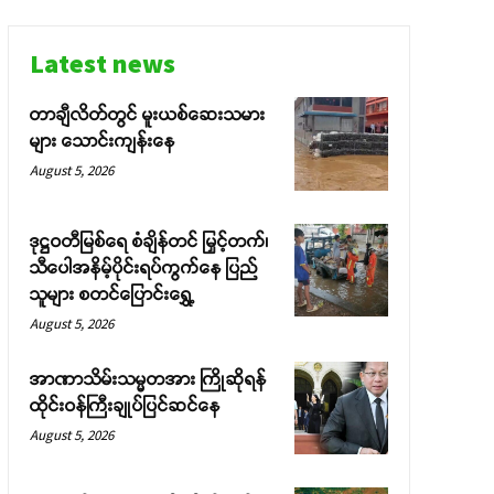
Latest news
တာချီလိတ်တွင် မူးယစ်ဆေးသမား
များ သောင်းကျန်းနေ
August 5, 2026
ဒုဋ္ဌဝတီမြစ်ရေ စံချိန်တင် မြှင့်တက်၊
သီပေါအနိမ့်ပိုင်းရပ်ကွက်နေ ပြည်
သူများ စတင်ပြောင်းရွှေ့
August 5, 2026
အာဏာသိမ်းသမ္မတအား ကြိုဆိုရန်
ထိုင်းဝန်ကြီးချုပ်ပြင်ဆင်နေ
August 5, 2026