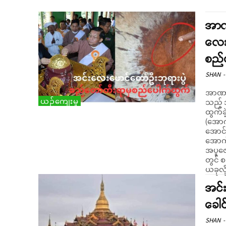
အာဏ
လေး
စည်
SHAN
-
အာဏာသိ
ယဉ်ကျေးမှု
သည့် 
ထွက်ခဲ
(အောက
အောင်လ
အောက်
အပူဇော
တွင် 
ယခုလို
အင်
ခေါင
SHAN
-