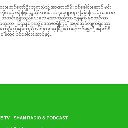
ေးဖောင်တော်ဦး ဘုရားပွဲသို့ အာဏာသိမ်း စစ်ခေါင်းဆောင် မင်း
ှိုင် နှင် ဇနီးဖြစ်သူတို့လာရောက် ဖူးမျော်မည် ဖြစ်ကြောင်း ဒေသခံ
ရှိသည်။ ယခုလ အောက်တိုဘာ ၁၅ရက် မှစတင်ကာ
တိုဘာ ၂၁ဌာနများသို့ ဒေသစာရီကြွချီ အပူဇော်ခံလျက်ရှိသော
တော်ဦး ဘုရားသည် လင်းကင်းမှ မြို့တော်ညောင်ရွှေသို့ ရောက်ရှိ
ျိန်တွင် စစ်ခေါင်းဆောင်နှင့်...
E TV
SHAN RADIO & PODCAST