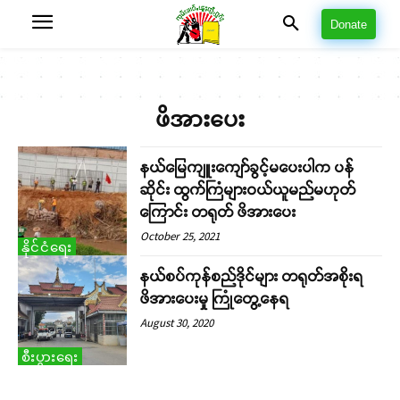
Donate
ဖိအားပေး
နယ်မြေကျူးကျော်ခွင့်မပေးပါက ပန်
ဆိုင်း ထွက်ကြံများဝယ်ယူမည်မဟုတ်
ကြောင်း တရုတ် ဖိအားပေး
October 25, 2021
နိုင်ငံရေး
နယ်စပ်ကုန်စည်ဒိုင်များ တရုတ်အစိုးရ
ဖိအားပေးမှု ကြုံတွေ့နေရ
August 30, 2020
စီးပွားရေး