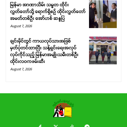
မြန်မာ အာဏာသိမ်း သမ္မတ ထိုင်း
လွှတ်တော်သို့ ရောက်ရှိစဉ် ထိုင်းလွှတ်တော်
အမတ်တစ်ဦး အော်ဟစ် ဆန္ဒပြ
August 7, 2026
ချင်းမိုင်တွင် ကာယလုပ်သားအဖြစ်
မှတ်ပုံတင်ထားပြီး သန့်ရှင်းရေးအလုပ်
လုပ်ကိုင်သည့် မြန်မာအမျိုးသမီးတစ်ဦး
ထိုင်းလဝကဖမ်းဆီး
August 7, 2026