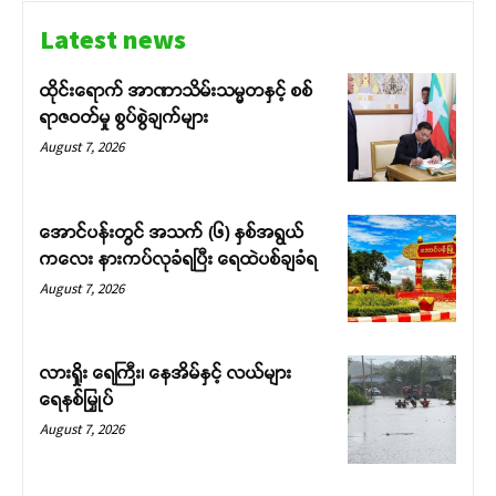
Latest news
ထိုင်းရောက် အာဏာသိမ်းသမ္မတနှင့် စစ်
ရာဇဝတ်မှု စွပ်စွဲချက်များ
August 7, 2026
အောင်ပန်းတွင် အသက် (၆) နှစ်အရွယ်
ကလေး နားကပ်လုခံရပြီး ရေထဲပစ်ချခံရ
August 7, 2026
လားရှိုး ရေကြီး၊ နေအိမ်နှင့် လယ်များ
ရေနစ်မြှုပ်
August 7, 2026