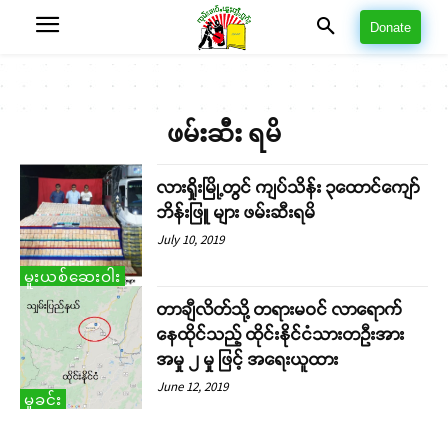
Donate
ဖမ်းဆီး ရမိ
လားရှိုးမြို့တွင် ကျပ်သိန်း ၃ထောင်ကျော်
ဘိန်းဖြူ များ ဖမ်းဆီးရမိ
July 10, 2019
မူးယစ်ဆေးဝါး
တာချီလိတ်သို့ တရားမဝင် လာရောက်
နေထိုင်သည့် ထိုင်းနိုင်ငံသားတဦးအား
အမှု ၂ မှု ဖြင့် အရေးယူထား
June 12, 2019
မှုခင်း