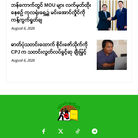
ဘန်ကောက်တွင် MOU များ လက်မှတ်ထိုး
နေစဉ် ကုလရုံးရှေ့၌ မင်းအောင်လှိုင်ကို
ကန့်ကွက်ရှုတ်ချ
August 6, 2026
ဓာတ်ပုံသတင်းထောက် စိုင်းဇော်သိုက်ကို
CPJ က သတင်းလွတ်လပ်ခွင့်ဆု ချီးမြှင့်
August 6, 2026