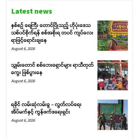
Latest news
နှစ်စဉ် ရေကြီး တောင်ပြိုသည့် ဟိုပုံးဒေသ
သစ်ပင်စိုက်ရန် စစ်အစိုးရ တပင် ကျပ်လေး
ရာဖြင့်ရောင်းချနေ
August 6, 2026
သျှမ်းတောင် စစ်ဘေးရှောင်များ ရာသီတုတ်
ကွေး ဖြစ်ပွားနေ
August 6, 2026
ရခိုင် လမ်းဆုံလမ်းခွ – လွတ်လပ်ရေး
အိပ်မက်နှင့် ကွန်ဖက်ဒရေးရှင်း
August 6, 2026