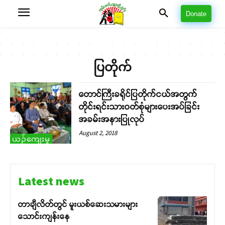
Donate
ပြတိုက်
တောင်ကြီးခရိုင်ပြတိုက်ငယ်အတွက်
တိုင်းရင်းသားဝတ်စုံများပေးအပ်ခြင်း
အခမ်းအနားပြုလုပ်
August 2, 2018
ယဉ်ကျေးမှု
Latest news
တာချီလိတ်တွင် မူးယစ်ဆေးသမားများ
သောင်းကျန်းနေ