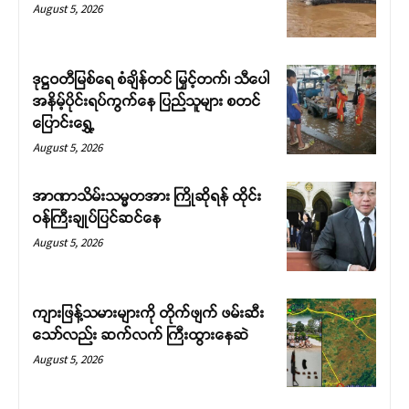
August 5, 2026
ဒုဋ္ဌဝတီမြစ်ရေ စံချိန်တင် မြှင့်တက်၊ သီပေါ
အနိမ့်ပိုင်းရပ်ကွက်နေ ပြည်သူများ စတင်
ပြောင်းရွှေ့
August 5, 2026
Support SHAN
အာဏာသိမ်းသမ္မတအား ကြိုဆိုရန် ထိုင်း
ဝန်ကြီးချုပ်ပြင်ဆင်နေ
Your support keeps our voice
August 5, 2026
strong. Join us today and help
create a future where every story is
heard, every voice counts, and
ကျားဖြန့်သမားများကို တိုက်ဖျက် ဖမ်းဆီး
justice can thrive.
သော်လည်း ဆက်လက် ကြီးထွားနေဆဲ
August 5, 2026
Donate Now