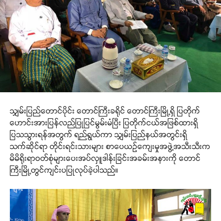
သျှမ်းပြည်တောင်ပိုင်း တောင်ကြီးခရိုင် တောင်ကြီးမြို့ရှိ ပြတိုက်
ဟောင်းအားပြန်လည်ပြုပြင်မွမ်းမံပြီး ပြတိုက်ငယ်အဖြစ်ထားရှိ
ပြသသွားရန်အတွက် ရည်ရွယ်ကာ သျှမ်းပြည်နယ်အတွင်းရှိ
သက်ဆိုင်ရာ တိုင်းရင်းသားများ စာပေယဉ်ကျေးမှုအဖွဲ့အသီးသီးက
မိမိရိုးရာဝတ်စုံများပေးအပ်လှူဒါန်းခြင်းအခမ်းအနားကို တောင်
ကြီးမြို့တွင်ကျင်းပပြုလုပ်ခဲ့ပါသည်။