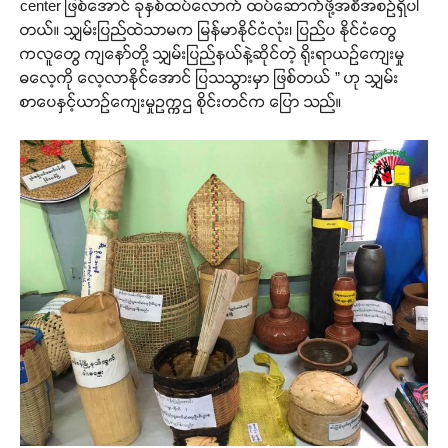
center ဖြစ်အောင် ခုနှစ်ထပ်လောက် ထပ်ဆောက်ဖို့အစီအစဉ်ရှိပါ
တယ်။ သျှမ်းပြည်ထဲသာမက မြန်မာနိုင်ငံလုံး၊ ပြည်ပ နိုင်ငံတွေ
ကလူတွေ ကျနော်တို့ သျှမ်းပြည်နယ်နဲ့ဆိုင်တဲ့ ရိုးရာယဉ်ကျေးမှု
ဓလေ့ကို လေ့လာနိုင်အောင် ပြသသွားမှာ ဖြစ်တယ် ” ဟု သျှမ်း
စာပေနှင့်ယာဉ်ကျေးမှုဥက္ကဌ စိုင်းတင်က ပြော သည်။