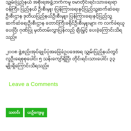
သျှမ်းပြည်နယ် အစိုးရအဖွဲ့ဘက်ကမူ ဗမာတိုင်းရင်းသားရေးရာ
ဝန်ကြီး၊ ပြည်နယ် ဦးစီးမှူး ၊ပြန်ကြားရေးနှင့်ပြည်သူ့ဆက်ဆံရေး
ဦးစီးဌာန ဒုတိယပြည်နယ်ဦးစီးမှူး၊ ပြန်ကြားရေးနှင့်ပြည်သူ့
ဆက်ဆံရေးဦးစီးဌာန တောင်ကြီးခရိုင်ဦးစီးမှူးများ က လက်ခံရယူ
ပေးပြီး ဂုဏ်ပြု မှတ်တမ်းလွှာပြန်လည် ချီးမြှင့် ပေးခဲ့ကြောင်းသိရ
သည်။
၂၀၀၈ ဖွဲ့စည်းအုပ်ချုပ်ပုံအခြေခံဥပဒေအရ သျှမ်းပြည်နယ်တွင်
လူဦးရေစုစုပေါင်း ၅ သန်းကျော်ရှိပြီး တိုင်းရင်းသားပေါင်း ၃၃
မျိုးရှိကြောင်းသိရသည်။
Leave a Comments
သတင်း
ယဉ်ကျေးမှု