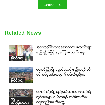
Contact
Related News
အာဏာသိမ်းလက်အောက်က ကျောင်းများ
နည်းမျိုးစုံဖြင့် ငွေကြေးကောက်ခံနေ
နိုင်ငံရေး
တောင်ကြီးမြို့ ရှောင်တခင် ဧည့်စာရင်းဝင်
စစ်၊ စစ်မှုထမ်းအတွက် ဖမ်းဆီးမှုရှိနေ
နိုင်ငံရေး
တောင်ကြီးမြို့ ပြည်နယ်အားကစားကွင်းရှိ
ဆိုင်ခန်းများ ဖယ်ရှားရန် ထပ်မံသတိပေး၊
လူ့
ဈေးသည်အခက်တွေ့
အခွင့်အရေး