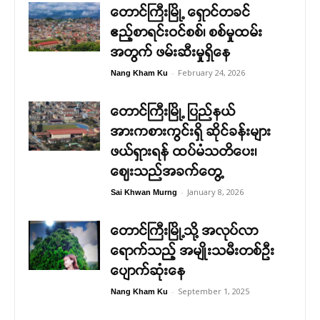
တောင်ကြီးမြို့ ရှောင်တခင်
ဧည့်စာရင်းဝင်စစ်၊ စစ်မှုထမ်း
အတွက် ဖမ်းဆီးမှုရှိနေ
-
February 24, 2026
Nang Kham Ku
တောင်ကြီးမြို့ ပြည်နယ်
အားကစားကွင်းရှိ ဆိုင်ခန်းများ
ဖယ်ရှားရန် ထပ်မံသတိပေး၊
ဈေးသည်အခက်တွေ့
-
January 8, 2026
Sai Khwan Murng
တောင်ကြီးမြို့သို့ အလုပ်လာ
ရောက်သည့် အမျိုးသမီးတစ်ဉီး
ပျောက်ဆုံးနေ
-
September 1, 2025
Nang Kham Ku