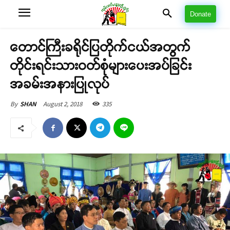
Donate
တောင်ကြီးခရိုင်ပြတိုက်ငယ်အတွက်
တိုင်းရင်းသားဝတ်စုံများပေးအပ်ခြင်း
အခမ်းအနားပြုလုပ်
August 2, 2018
335
By
SHAN