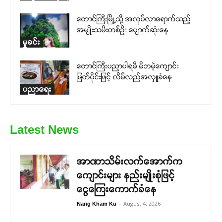
တောင်ကြီးမြို့သို့ အလုပ်လာရောက်သည့်
အမျိုးသမီးတစ်ဉီး ပျောက်ဆုံးနေ
မှုခင်း
တောင်ကြီးပညာပါရမီ မိဘမဲ့ကျောင်း
ဖြတ်ပိုင်းဖြင့် လိမ်လည်အလှူခံနေ
ပညာရေး
Latest News
အာဏာသိမ်းလက်အောက်က
ကျောင်းများ နည်းမျိုးစုံဖြင့်
ငွေကြေးကောက်ခံနေ
-
August 4, 2026
Nang Kham Ku