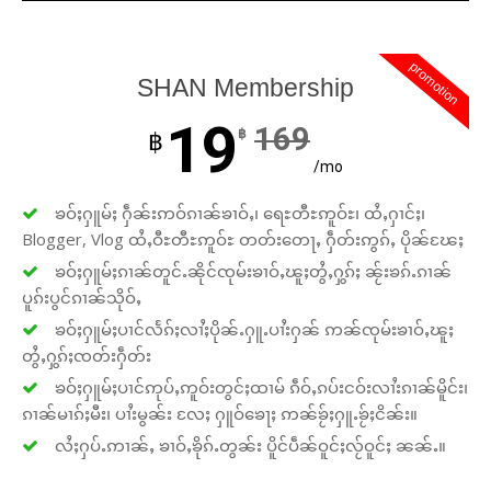
promotion
SHAN Membership
19
169
฿
฿
/mo
ၶဝ်ႈႁူမ်ႈ ႁဵၼ်းဢဝ်ၵၢၼ်ၶၢဝ်ႇ၊ ရေႊတီႊဢူဝ်ႊ၊ ထႆႇႁၢင်ႈ၊
Blogger, Vlog ထႆႇဝီႊတီႊဢူဝ်ႊ တတ်းတေႃႇ ႁဵတ်းဢွၵ်ႇ ပိုၼ်ၽႄႈ
ၶဝ်ႈႁူမ်ႈၵၢၼ်တူင်ႉၼိုင်ၸုမ်းၶၢဝ်ႇၽူႈတွႆႇႁွၵ်ႈ ၼႂ်းၶၵ်ႉၵၢၼ်
ပူၵ်းပွင်ၵၢၼ်သိုဝ်ႇ
ၶဝ်ႈႁူမ်ႈပၢင်လႅၵ်ႈလၢႆႈပိုၼ်ႉႁူႉပၢႆးႁၼ် ဢၼ်ၸုမ်းၶၢဝ်ႇၽူႈ
တွႆႇႁွၵ်ႈၸတ်းႁဵတ်း
ၶဝ်ႈႁူမ်ႈပၢင်ဢုပ်ႇဢူဝ်းတွင်ႈထၢမ် ၵဵဝ်ႇၵပ်းငဝ်းလၢႆးၵၢၼ်မိူင်း၊
ၵၢၼ်မၢၵ်ႈမီး၊ ပၢႆးမွၼ်း လႄႈ ႁူဝ်ၶေႃႈ ဢၼ်ၶႂ်ႈႁူႉၶႂ်ႈငိၼ်း။
လႆႈႁပ်ႉဢၢၼ်ႇ ၶၢဝ်ႇၶိုၵ်ႉတွၼ်း ပိူင်ပဵၼ်ဝူင်ႈလႂ်ဝူင်ႈ ၼၼ်ႉ။