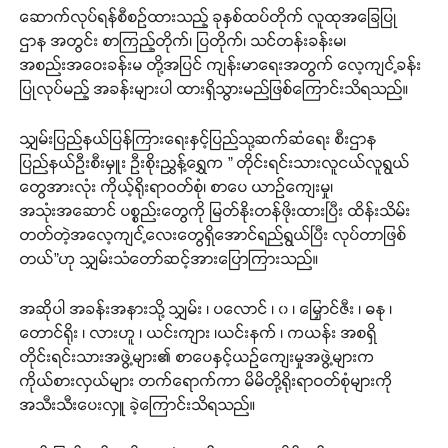
ဆောက်လုပ်ရန်စီစဉ်ထားသည့် ခုနှစ်ထပ်တိုက် လူထုအခြေပြု
ဌာန အတွင်း စာကြည့်တိုက်၊ ပြတိုက်၊ သင်တန်းခန်းမ၊
အစည်းအဝေးခန်းမ တို့အပြင် ကျန်းမာရေးအတွက် လေ့ကျင့်ခန်း
ပြုလုပ်မည့် အခန်းများပါ ထားရှိသွားမည်ဖြစ်ကြောင်းသိရသည်။
သျှမ်းပြည်နယ်ပြန်ကြားရေးနှင့်ပြည်သု့ဆက်ဆံရေး စီးဌာန
ပြည်နယ်ဦးစီးမှူး ဦးစိုးညွှန့်ရွှေက ” တိုင်းရင်းသားလူငယ်လူရွယ်
တွေအားလုံး ကိုယ့်ရိုးရာဝတ်စုံ၊ စာပေ ယာဉ်ကျေးမှု၊
အသုံးအဆောင် ပစ္စည်းတွေကို မြတ်နိုးတန်ဖိုးထားပြီး ထိန်းသိမ်း
တတ်တဲ့အလေ့ကျင့်လေးတွေရှိအောင်ရည်ရွယ်ပြီး လုပ်တာဖြစ်
တယ်”ဟု သျှမ်းသံတော်ဆင့်အားပြောကြားသည်။
အဆိုပါ အခန်းအနားသို့ သျှမ်း ၊ ပလောင် ၊ ၀ ၊ မြှောင်ဇီး ၊ ဓနု ၊
တောင်ရိုး ၊ လားဟူ ၊ ယင်းကျား ၊ယင်းနက် ၊ ကယန်း အစရှိ
တိုင်းရင်းသားအဖွဲ့များ၏ စာပေနှင့်ယဉ်ကျေးမှုအဖွဲ့များက
ကိုယ်စားလှယ်များ တက်ရောက်ကာ မိမိတို့ရိုးရာဝတ်စုံများကို
အသီးသီးပေးလှူ ခဲ့ကြောင်းသိရသည်။