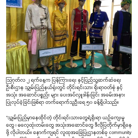
သြဂုတ်လ ၂ ရက်နေ့က ပြန်ကြားရေး နှင့်ပြည်သူ့ဆက်ဆံရေး
ဦးစီးဌာန သျှမ်းပြည်နယ်ရုံးတွင် တိုင်းရင်းသား ရိုးရာဝတ်စုံ နှင့်
အသုံး အဆောင်ပစ္စည်း များ ပေးအပ်လှူဒါန်းခြင်း အခမ်းအနား
ပြုလုပ်ခဲ့ခြင်းဖြစ်ရာ တက်ရောက်သူဦးရေ ၅၀ ခန့်ရှိပါသည်။
“သျှမ်းပြည်မှာနေထိုင်တဲ့ တိုင်းရင်းသားတွေရဲ့ရိုးရာ ယဉ်ကျေးမှု
တွေ ၊ ဓလေ့ထုံးတမ်းတွေ အသုံးအဆောင်တွေ ဒီလိုပြတိုက်မှာရှိနေ
ဖို့ လိုပါတယ်။ နောက်ကျရင် လူထုအခြေပြုဌာနတစ်ခု community