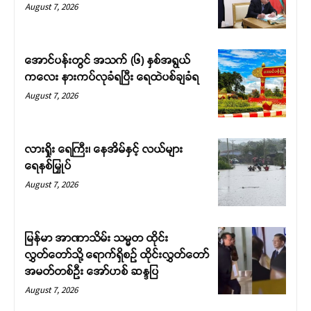
August 7, 2026
အောင်ပန်းတွင် အသက် (၆) နှစ်အရွယ်
ကလေး နားကပ်လုခံရပြီး ရေထဲပစ်ချခံရ
August 7, 2026
လားရှိုး ရေကြီး၊ နေအိမ်နှင့် လယ်များ
ရေနစ်မြှုပ်
August 7, 2026
မြန်မာ အာဏာသိမ်း သမ္မတ ထိုင်း
လွှတ်တော်သို့ ရောက်ရှိစဉ် ထိုင်းလွှတ်တော်
အမတ်တစ်ဦး အော်ဟစ် ဆန္ဒပြ
August 7, 2026