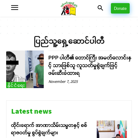
Donate
ပြည်သူ့ရှေ့ဆောင်ပါတီ
PPP ပါတီ၏ တောင်ကြီး အမတ်လောင်းနှ
င့် သားဖြစ်သူ လူသတ်မှုစွဲချက်ဖြင့်
ဖမ်းဆီးခံထားရ
November 7, 2025
နိုင်ငံရေး
Latest news
ထိုင်းရောက် အာဏာသိမ်းသမ္မတနှင့် စစ်
ရာဇဝတ်မှု စွပ်စွဲချက်များ