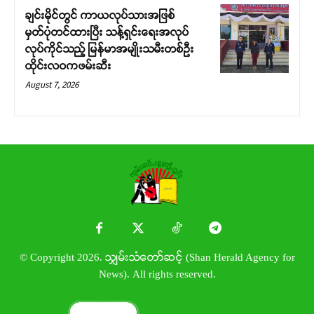
ချင်းမိုင်တွင် ကာယလုပ်သားအဖြစ်
မှတ်ပုံတင်ထားပြီး သန့်ရှင်းရေးအလုပ်
လုပ်ကိုင်သည့် မြန်မာအမျိုးသမီးတစ်ဦး
ထိုင်းလဝကဖမ်းဆီး
August 7, 2026
© Copyright 2026. သျှမ်းသံတော်ဆင့် (Shan Herald Agency for
News). All rights reserved.