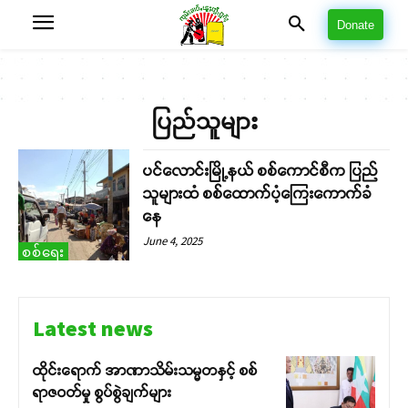
Donate
ပြည်သူများ
ပင်လောင်းမြို့နယ် စစ်ကောင်စီက ပြည်
သူများထံ စစ်ထောက်ပံ့ကြေးကောက်ခံ
နေ
June 4, 2025
စစ်ရေး
Latest news
ထိုင်းရောက် အာဏာသိမ်းသမ္မတနှင့် စစ်
ရာဇဝတ်မှု စွပ်စွဲချက်များ