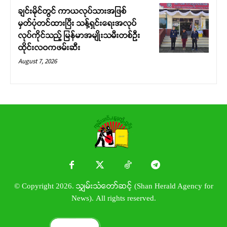
ချင်းမိုင်တွင် ကာယလုပ်သားအဖြစ်
မှတ်ပုံတင်ထားပြီး သန့်ရှင်းရေးအလုပ်
လုပ်ကိုင်သည့် မြန်မာအမျိုးသမီးတစ်ဦး
ထိုင်းလဝကဖမ်းဆီး
August 7, 2026
© Copyright 2026. သျှမ်းသံတော်ဆင့် (Shan Herald Agency for
News). All rights reserved.