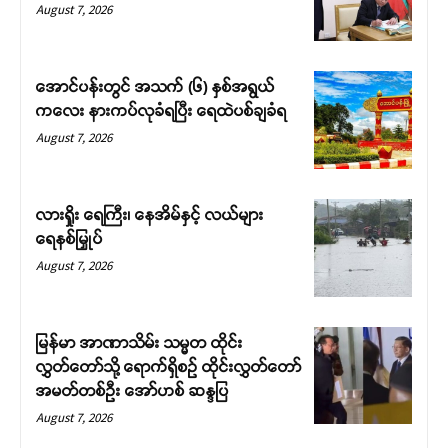
August 7, 2026
အောင်ပန်းတွင် အသက် (၆) နှစ်အရွယ်
ကလေး နားကပ်လုခံရပြီး ရေထဲပစ်ချခံရ
August 7, 2026
လားရှိုး ရေကြီး၊ နေအိမ်နှင့် လယ်များ
ရေနစ်မြှုပ်
August 7, 2026
မြန်မာ အာဏာသိမ်း သမ္မတ ထိုင်း
လွှတ်တော်သို့ ရောက်ရှိစဉ် ထိုင်းလွှတ်တော်
အမတ်တစ်ဦး အော်ဟစ် ဆန္ဒပြ
August 7, 2026