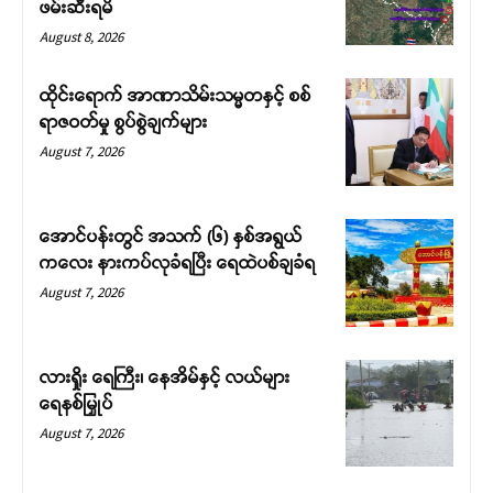
ဖမ်းဆီးရမိ
August 8, 2026
ထိုင်းရောက် အာဏာသိမ်းသမ္မတနှင့် စစ်
ရာဇဝတ်မှု စွပ်စွဲချက်များ
August 7, 2026
အောင်ပန်းတွင် အသက် (၆) နှစ်အရွယ်
ကလေး နားကပ်လုခံရပြီး ရေထဲပစ်ချခံရ
August 7, 2026
လားရှိုး ရေကြီး၊ နေအိမ်နှင့် လယ်များ
ရေနစ်မြှုပ်
August 7, 2026