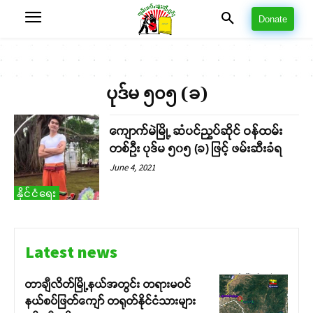
Donate
ပုဒ်မ ၅၀၅ (ခ)
ကျောက်မဲမြို့ ဆံပင်ညှပ်ဆိုင် ဝန်ထမ်း
တစ်ဦး ပုဒ်မ ၅၀၅ (ခ) ဖြင့် ဖမ်းဆီးခံရ
June 4, 2021
နိုင်ငံရေး
Latest news
တာချီလိတ်မြို့နယ်အတွင်း တရားမဝင်
နယ်စပ်ဖြတ်ကျော် တရုတ်နိုင်ငံသားများ