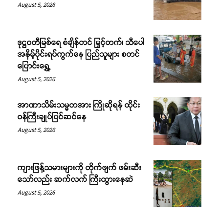
August 5, 2026
ဒုဋ္ဌဝတီမြစ်ရေ စံချိန်တင် မြှင့်တက်၊ သီပေါ
အနိမ့်ပိုင်းရပ်ကွက်နေ ပြည်သူများ စတင်
ပြောင်းရွှေ့
August 5, 2026
Support SHAN
အာဏာသိမ်းသမ္မတအား ကြိုဆိုရန် ထိုင်း
ဝန်ကြီးချုပ်ပြင်ဆင်နေ
Your support keeps our voice
August 5, 2026
strong. Join us today and help
create a future where every story is
heard, every voice counts, and
ကျားဖြန့်သမားများကို တိုက်ဖျက် ဖမ်းဆီး
justice can thrive.
သော်လည်း ဆက်လက် ကြီးထွားနေဆဲ
August 5, 2026
Donate Now