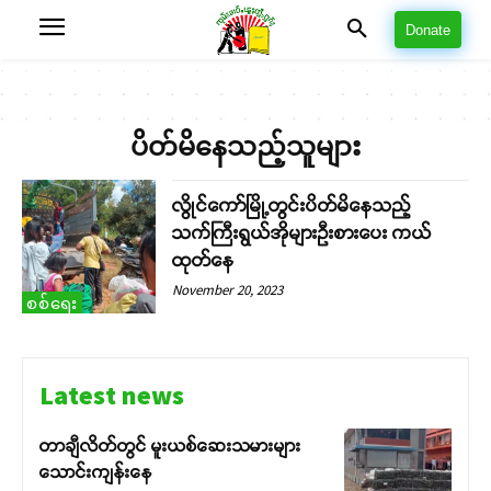
Donate
ပိတ်မိနေသည့်သူများ
လွိုင်ကော်မြို့တွင်းပိတ်မိနေသည့်
သက်ကြီးရွယ်အိုများဦးစားပေး ကယ်
ထုတ်နေ
November 20, 2023
စစ်ရေး
Latest news
တာချီလိတ်တွင် မူးယစ်ဆေးသမားများ
သောင်းကျန်းနေ