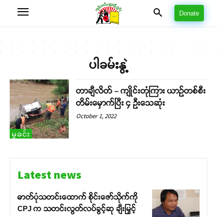
Donate
ပါခမ်းနွဲ့
တာချီလိတ် – ကျိုင်းတုံကြား ယာဉ်တစ်စီး
တိမ်းမှောက်ပြီး ၄ ဦးသေဆုံး
October 1, 2022
မှုခင်း
Latest news
ဓာတ်ပုံသတင်းထောက် စိုင်းဇော်သိုက်ကို
CPJ က သတင်းလွတ်လပ်ခွင့်ဆု ချီးမြှင့်