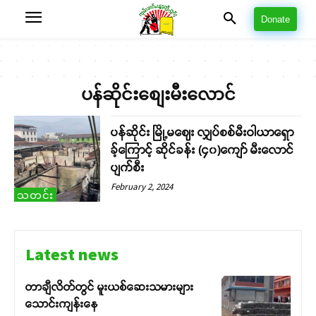
Donate
ပန်ဆိုင်းစျေးမီးလောင်
ပန်ဆိုင်း မြို့မဈေး လျှပ်စစ်မီးဝါယာရှော
ခ့်ကြောင့် ဆိုင်ခန်း (၄၀)ကျော် မီးလောင်
ပျက်စီး
February 2, 2024
သတင်း
Latest news
တာချီလိတ်တွင် မူးယစ်ဆေးသမားများ
သောင်းကျန်းနေ