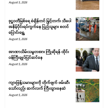
August 5, 2026
ဒုဋ္ဌဝတီမြစ်ရေ စံချိန်တင် မြှင့်တက်၊ သီပေါ
အနိမ့်ပိုင်းရပ်ကွက်နေ ပြည်သူများ စတင်
ပြောင်းရွှေ့
August 5, 2026
Support SHAN
အာဏာသိမ်းသမ္မတအား ကြိုဆိုရန် ထိုင်း
ဝန်ကြီးချုပ်ပြင်ဆင်နေ
Your support keeps our voice
August 5, 2026
strong. Join us today and help
create a future where every story is
heard, every voice counts, and
ကျားဖြန့်သမားများကို တိုက်ဖျက် ဖမ်းဆီး
justice can thrive.
သော်လည်း ဆက်လက် ကြီးထွားနေဆဲ
August 5, 2026
Donate Now