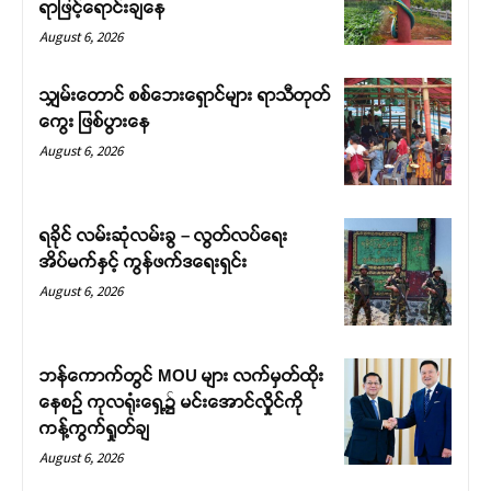
ရာဖြင့်ရောင်းချနေ
August 6, 2026
သျှမ်းတောင် စစ်ဘေးရှောင်များ ရာသီတုတ်
ကွေး ဖြစ်ပွားနေ
August 6, 2026
ရခိုင် လမ်းဆုံလမ်းခွ – လွတ်လပ်ရေး
အိပ်မက်နှင့် ကွန်ဖက်ဒရေးရှင်း
August 6, 2026
ဘန်ကောက်တွင် MOU များ လက်မှတ်ထိုး
နေစဉ် ကုလရုံးရှေ့၌ မင်းအောင်လှိုင်ကို
ကန့်ကွက်ရှုတ်ချ
August 6, 2026