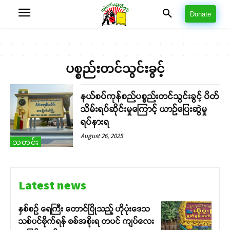
Donate
ပစ္စည်းတင်သွင်းခွင့်
နယ်စပ်ကုန်စည်ပစ္စည်းတင်သွင်းခွင့် ပိတ်
သိမ်းရပ်ဆိုင်းမှုကြောင့် ယာဉ်ပြေးဆွဲမှု
ရပ်နားရ
August 26, 2025
သတင်း
Latest news
နှစ်စဉ် ရေကြီး တောင်ပြိုသည့် ဟိုပုံးဒေသ
သစ်ပင်စိုက်ရန် စစ်အစိုးရ တပင် ကျပ်လေး