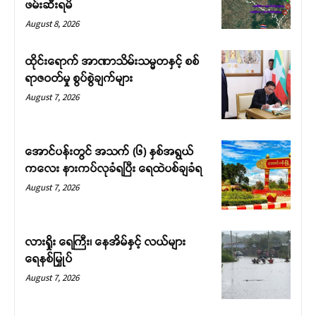
ဖမ်းဆီးရမိ
August 8, 2026
ထိုင်းရောက် အာဏာသိမ်းသမ္မတနှင့် စစ်
ရာဇဝတ်မှု စွပ်စွဲချက်များ
August 7, 2026
အောင်ပန်းတွင် အသက် (၆) နှစ်အရွယ်
ကလေး နားကပ်လုခံရပြီး ရေထဲပစ်ချခံရ
August 7, 2026
လားရှိုး ရေကြီး၊ နေအိမ်နှင့် လယ်များ
ရေနစ်မြှုပ်
August 7, 2026