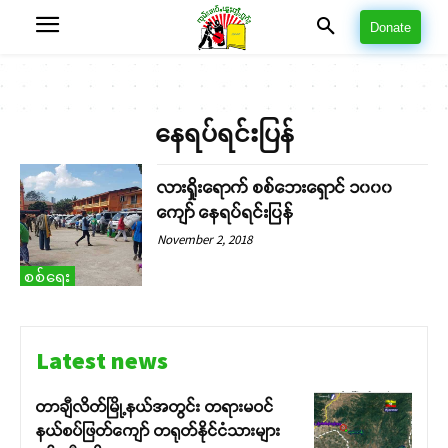
Donate
နေရပ်ရင်းပြန်
လားရှိုးရောက် စစ်ဘေးရှောင် ၁၀၀၀
ကျော် နေရပ်ရင်းပြန်
November 2, 2018
စစ်ရေး
Latest news
တာချီလိတ်မြို့နယ်အတွင်း တရားမဝင်
နယ်စပ်ဖြတ်ကျော် တရုတ်နိုင်ငံသားများ