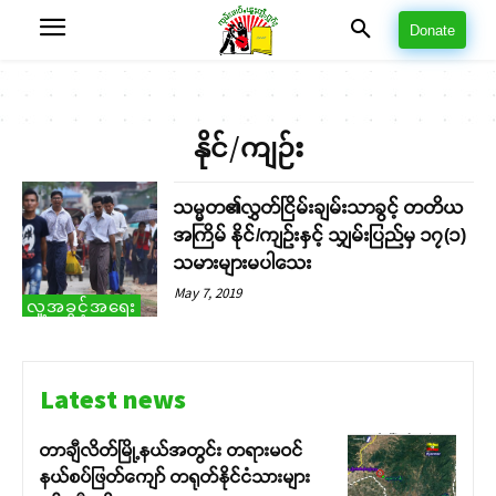
Donate
နိုင်/ကျဉ်း
သမ္မတ၏လွှတ်ငြိမ်းချမ်းသာခွင့် တတိယ
အကြိမ် နိုင်/ကျဉ်းနှင့် သျှမ်းပြည်မှ ၁၇(၁)
သမားများမပါသေး
May 7, 2019
လူ့အခွင့်အရေး
Latest news
တာချီလိတ်မြို့နယ်အတွင်း တရားမဝင်
နယ်စပ်ဖြတ်ကျော် တရုတ်နိုင်ငံသားများ