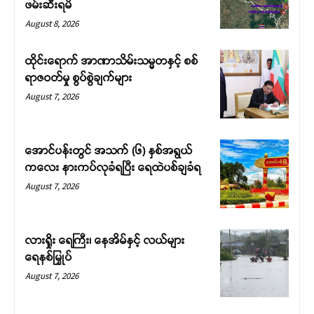
ဖမ်းဆီးရမိ
August 8, 2026
ထိုင်းရောက် အာဏာသိမ်းသမ္မတနှင့် စစ်
ရာဇဝတ်မှု စွပ်စွဲချက်များ
August 7, 2026
အောင်ပန်းတွင် အသက် (၆) နှစ်အရွယ်
ကလေး နားကပ်လုခံရပြီး ရေထဲပစ်ချခံရ
August 7, 2026
လားရှိုး ရေကြီး၊ နေအိမ်နှင့် လယ်များ
ရေနစ်မြှုပ်
August 7, 2026