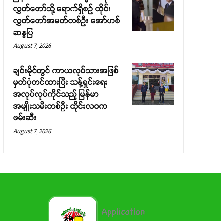
လွှတ်တော်သို့ ရောက်ရှိစဉ် ထိုင်း
လွှတ်တော်အမတ်တစ်ဦး အော်ဟစ်
ဆန္ဒပြ
August 7, 2026
ချင်းမိုင်တွင် ကာယလုပ်သားအဖြစ်
မှတ်ပုံတင်ထားပြီး သန့်ရှင်းရေး
အလုပ်လုပ်ကိုင်သည့် မြန်မာ
အမျိုးသမီးတစ်ဦး ထိုင်းလဝက
ဖမ်းဆီး
August 7, 2026