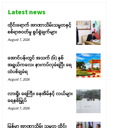
Latest news
ထိုင်းရောက် အာဏာသိမ်းသမ္မတနှင့်
စစ်ရာဇဝတ်မှု စွပ်စွဲချက်များ
August 7, 2026
အောင်ပန်းတွင် အသက် (၆) နှစ်
အရွယ်ကလေး နားကပ်လုခံရပြီး ရေ
ထဲပစ်ချခံရ
August 7, 2026
လားရှိုး ရေကြီး၊ နေအိမ်နှင့် လယ်များ
ရေနစ်မြှုပ်
August 7, 2026
မြန်မာ အာဏာသိမ်း သမ္မတ ထိုင်း