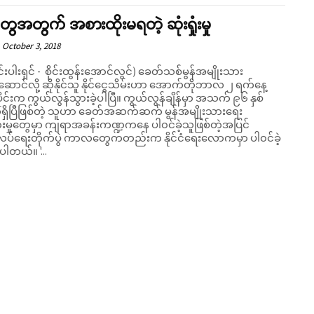
တွေအတွက် အစားထိုးမရတဲ့ ဆုံးရှုံးမှု
October 3, 2018
ရှင် - စိုင်းထွန်းအောင်လွင်) ခေတ်သစ်မွန်အမျိုးသား
ဆောင်လို့ ဆိုနိုင်သူ နိုင်ငွေသိမ်းဟာ အောက်တိုဘာလ ၂ ရက်နေ့
င်းက ကွယ်လွန်သွားခဲ့ပါပြီ။ ကွယ်လွန်ချိန်မှာ အသက် ၉၆ နှစ်
ရှိပြီဖြစ်တဲ့ သူဟာ ခေတ်အဆက်ဆက် မွန်အမျိုးသားရေး
ရှားမှုတွေမှာ ကျရာအခန်းကဏ္ဍကနေ ပါ၀င်ခဲ့သူဖြစ်တဲ့အပြင်
ပ်ရေးတိုက်ပွဲ ကာလတွေကတည်းက နိုင်ငံရေးလောကမှာ ပါ၀င်ခဲ့
သူဖြစ်ပါတယ်။ '...