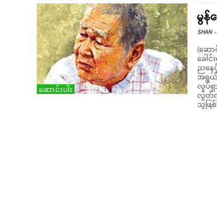
မွန်
SHAN
-
(ဆောင်းပါး
ခေါင်း
ညနေပို
အရွယ်
လှုပ်
ဆောင်းပါး
လွတ်လ