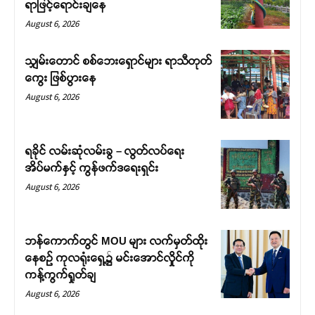
ရာဖြင့်ရောင်းချနေ
August 6, 2026
သျှမ်းတောင် စစ်ဘေးရှောင်များ ရာသီတုတ်
ကွေး ဖြစ်ပွားနေ
August 6, 2026
ရခိုင် လမ်းဆုံလမ်းခွ – လွတ်လပ်ရေး
အိပ်မက်နှင့် ကွန်ဖက်ဒရေးရှင်း
August 6, 2026
ဘန်ကောက်တွင် MOU များ လက်မှတ်ထိုး
နေစဉ် ကုလရုံးရှေ့၌ မင်းအောင်လှိုင်ကို
ကန့်ကွက်ရှုတ်ချ
August 6, 2026