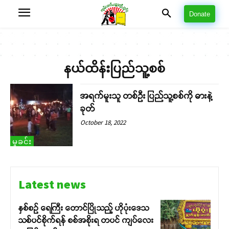
Donate
နယ်ထိန်းပြည်သူ့စစ်
အရက်မူးသူ တစ်ဦး ပြည်သူ့စစ်ကို ဓားနဲ့
ခုတ်
October 18, 2022
မှုခင်း
Latest news
နှစ်စဉ် ရေကြီး တောင်ပြိုသည့် ဟိုပုံးဒေသ
သစ်ပင်စိုက်ရန် စစ်အစိုးရ တပင် ကျပ်လေး