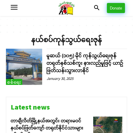
Donate
နယ်စပ်ကုန်သွယ်ရေးဇုန်
မူဆယ် (၁၀၅) မိုင် ကုန်သွယ်ရေးဇုန်
တရုတ်နှစ်သစ်ကူး နားလည်မှုဖြင့် ယာဉ်
ဖြတ်သန်းသွားလာနိုင်
January 30, 2025
စစ်ရေး
Latest news
တာချီလိတ်မြို့နယ်အတွင်း တရားမဝင်
နယ်စပ်ဖြတ်ကျော် တရုတ်နိုင်ငံသားများ