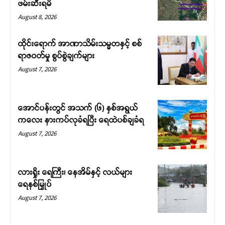
ဖမ်းဆီးရမိ
August 8, 2026
ထိုင်းရောက် အာဏာသိမ်းသမ္မတနှင့် စစ်
ရာဇဝတ်မှု စွပ်စွဲချက်များ
August 7, 2026
အောင်ပန်းတွင် အသက် (၆) နှစ်အရွယ်
ကလေး နားကပ်လုခံရပြီး ရေထဲပစ်ချခံရ
August 7, 2026
လားရှိုး ရေကြီး၊ နေအိမ်နှင့် လယ်များ
ရေနစ်မြှုပ်
August 7, 2026