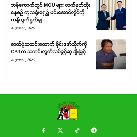
ဘန်ကောက်တွင် MOU များ လက်မှတ်ထိုး
နေစဉ် ကုလရုံးရှေ့၌ မင်းအောင်လှိုင်ကို
ကန့်ကွက်ရှုတ်ချ
August 6, 2026
ဓာတ်ပုံသတင်းထောက် စိုင်းဇော်သိုက်ကို
CPJ က သတင်းလွတ်လပ်ခွင့်ဆု ချီးမြှင့်
August 6, 2026