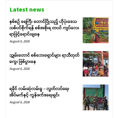
Latest news
နှစ်စဉ် ရေကြီး တောင်ပြိုသည့် ဟိုပုံးဒေသ
သစ်ပင်စိုက်ရန် စစ်အစိုးရ တပင် ကျပ်လေး
ရာဖြင့်ရောင်းချနေ
August 6, 2026
သျှမ်းတောင် စစ်ဘေးရှောင်များ ရာသီတုတ်
ကွေး ဖြစ်ပွားနေ
August 6, 2026
ရခိုင် လမ်းဆုံလမ်းခွ – လွတ်လပ်ရေး
အိပ်မက်နှင့် ကွန်ဖက်ဒရေးရှင်း
August 6, 2026