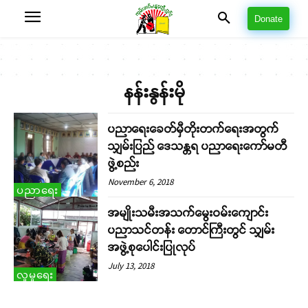
Donate
နန်းနွန်းမို
ပညာရေးခေတ်မှီတိုးတက်ရေးအတွက်
သျှမ်းပြည် ဒေသန္တရ ပညာရေးကော်မတီ
ဖွဲ့စည်း
November 6, 2018
ပညာရေး
အမျိုးသမီးအသက်မွေးဝမ်းကျောင်း
ပညာသင်တန်း တောင်ကြီးတွင် သျှမ်း
အဖွဲ့စုပေါင်းပြုလုပ်
July 13, 2018
လူမှုရေး