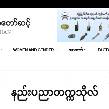
သံတော်ဆင့်
SHAN
WOMEN AND GENDER
အာဘော်
FACT
နည်းပညာတက္ကသိုလ်