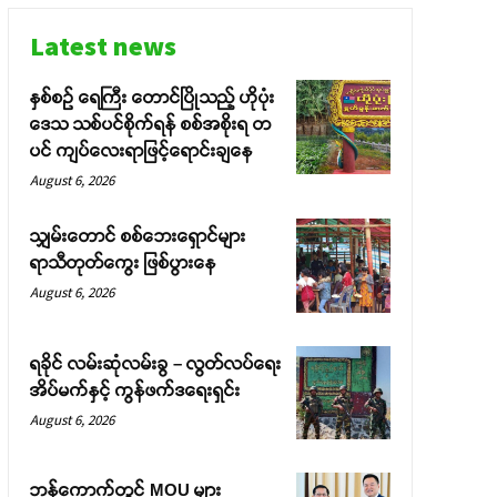
Latest news
နှစ်စဉ် ရေကြီး တောင်ပြိုသည့် ဟိုပုံး
ဒေသ သစ်ပင်စိုက်ရန် စစ်အစိုးရ တ
ပင် ကျပ်လေးရာဖြင့်ရောင်းချနေ
August 6, 2026
သျှမ်းတောင် စစ်ဘေးရှောင်များ
ရာသီတုတ်ကွေး ဖြစ်ပွားနေ
August 6, 2026
ရခိုင် လမ်းဆုံလမ်းခွ – လွတ်လပ်ရေး
အိပ်မက်နှင့် ကွန်ဖက်ဒရေးရှင်း
August 6, 2026
ဘန်ကောက်တွင် MOU များ