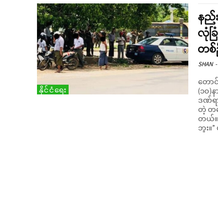
နည်
လုံခ
တစ
SHAN
-
တောင်
နိုင်ငံရေး
(၁၀)နာ
ဒဏ်ရာရရှိ
တဲ့ တ
တယ်။ 
ဘူး။”