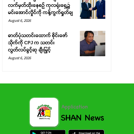
လက်မှတ်ထိုးနေစဉ် ကုလရုံးရှေ့၌
မင်းအောင်လှိုင်ကို ကန့်ကွက်ရှုတ်ချ
August 6, 2026
ဓာတ်ပုံသတင်းထောက် စိုင်းဇော်
သိုက်ကို CPJ က သတင်း
လွတ်လပ်ခွင့်ဆု ချီးမြှင့်
August 6, 2026