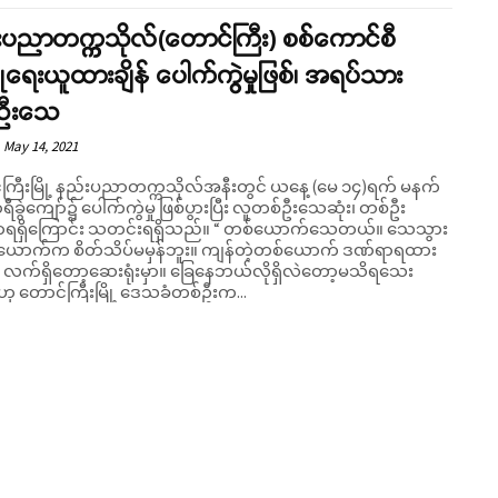
းပညာတက္ကသိုလ်(တောင်ကြီး) စစ်ကောင်စီ
ြုံရေးယူထားချိန် ပေါက်ကွဲမှုဖြစ်၊ အရပ်သား
်ဦးသေ
May 14, 2021
ကြီးမြို့ နည်းပညာတက္ကသိုလ်အနီးတွင် ယနေ့ (မေ ၁၄)ရက် မနက်
ရီခွဲကျော်၌ ပေါက်ကွဲမှု ဖြစ်ပွားပြီး လူတစ်ဦးသေဆုံး၊ တစ်ဦး
ကြောင်း သတင်းရရှိသည်။ “ တစ်ယောက်သေတယ်။ သေသွား
ယောက်က စိတ်သိပ်မမှန်ဘူး။ ကျန်တဲ့တစ်ယောက် ဒဏ်ရာရထား
လက်ရှိတော့ဆေးရုံးမှာ။ ခြေနေဘယ်လိုရှိလဲတော့မသိရသေး
 ဟု တောင်ကြီးမြို့ ဒေသခံတစ်ဦးက...