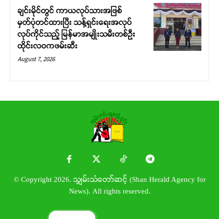
ချင်းမိုင်တွင် ကာယလုပ်သားအဖြစ်
မှတ်ပုံတင်ထားပြီး သန့်ရှင်းရေးအလုပ်
လုပ်ကိုင်သည့် မြန်မာအမျိုးသမီးတစ်ဦး
ထိုင်းလဝကဖမ်းဆီး
August 7, 2026
© Copyright 2026. သျှမ်းသံတော်ဆင့် (Shan Herald Agency for
News). All rights reserved.