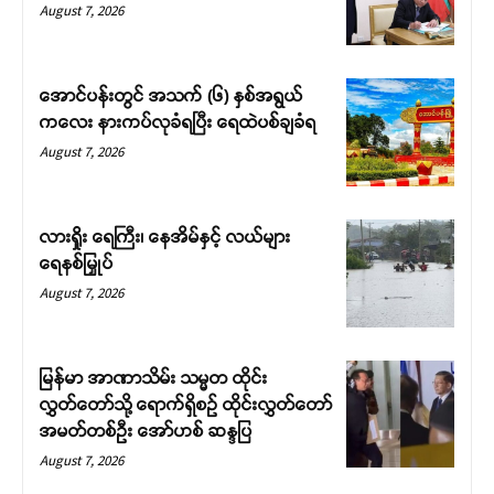
August 7, 2026
အောင်ပန်းတွင် အသက် (၆) နှစ်အရွယ်
ကလေး နားကပ်လုခံရပြီး ရေထဲပစ်ချခံရ
August 7, 2026
လားရှိုး ရေကြီး၊ နေအိမ်နှင့် လယ်များ
ရေနစ်မြှုပ်
August 7, 2026
မြန်မာ အာဏာသိမ်း သမ္မတ ထိုင်း
လွှတ်တော်သို့ ရောက်ရှိစဉ် ထိုင်းလွှတ်တော်
အမတ်တစ်ဦး အော်ဟစ် ဆန္ဒပြ
August 7, 2026