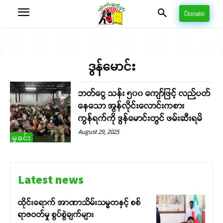
Donate
ဒွန်မောင်း
ဘတ်ငွေ သန်း ၅၀၀ ကျော်ဖြင့် လည်ပတ်
နေသော အွန်လိုင်းလောင်းကစား
ကွန်ရက်ကို ဒွန်မောင်းတွင် ဖမ်းဆီးရမိ
August 29, 2025
မှုခင်း
Latest news
ထိုင်းရောက် အာဏာသိမ်းသမ္မတနှင့် စစ်
ရာဇဝတ်မှု စွပ်စွဲချက်များ