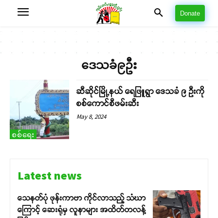
Donate
ဒေသခံ၉ဦး
ဆီဆိုင်မြို့နယ် ရေဖြူရွာ ဒေသခံ ၉ ဦးကို
စစ်ကောင်စီဖမ်းဆီး
May 8, 2024
စစ်ရေး
Latest news
သေနတ်ပုံ ဖုန်းကာဗာ ကိုင်လာသည့် သံဃာ
ကြောင့် ဆေးရုံမှ လူနာများ အထိတ်တလန့်