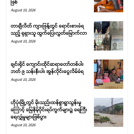
ဖြစ်
August 10, 2026
တာချီလိတ် ကျားဖြန့်တွင် ရောင်းစားခံရ
သည့် ရုရှားသူ ထွက်ပြေးလွှတ်မြောက်လာ
August 10, 2026
ချင်းရိုင် ကျောင်းထိုင်ဆရာတော်တစ်ပါး
ဘတ် ၉ သန်းနီးပါး အွန်လိုင်းငွေလိမ်ခံရ
August 10, 2026
ဟိုပုံးမြို့တွင် မိုးသည်းထန်စွာရွာသွန်းမှု
ကြောင့် မြေနိမ့်ပိုင်းရပ်ကွက်များ၌ ရေကြီး
ရေလျှံမှုများဖြစ်ပွား
August 10, 2026