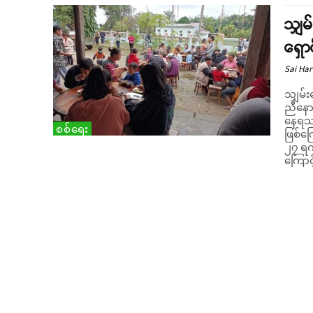
သျှမ
ရှော
Sai Har
သျှမ်း
ညီနောင
နေရသည
စစ်ရေး
ဖြစ်ကြေ
၂၇ ရက
ကြောင