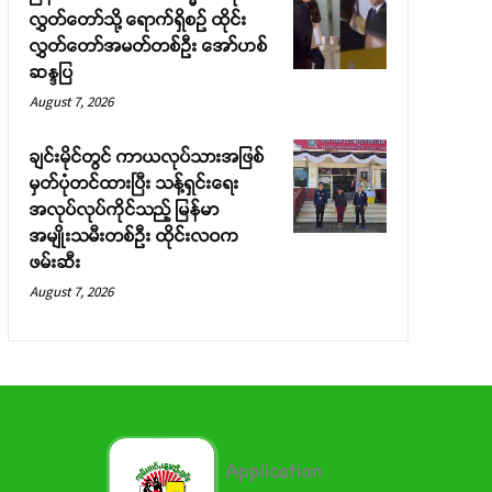
လွှတ်တော်သို့ ရောက်ရှိစဉ် ထိုင်း
လွှတ်တော်အမတ်တစ်ဦး အော်ဟစ်
ဆန္ဒပြ
August 7, 2026
ချင်းမိုင်တွင် ကာယလုပ်သားအဖြစ်
မှတ်ပုံတင်ထားပြီး သန့်ရှင်းရေး
အလုပ်လုပ်ကိုင်သည့် မြန်မာ
အမျိုးသမီးတစ်ဦး ထိုင်းလဝက
ဖမ်းဆီး
August 7, 2026