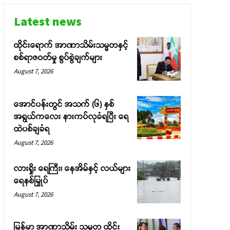
Latest news
ထိုင်းရောက် အာဏာသိမ်းသမ္မတနှင့်
စစ်ရာဇဝတ်မှု စွပ်စွဲချက်များ
August 7, 2026
အောင်ပန်းတွင် အသက် (၆) နှစ်
အရွယ်ကလေး နားကပ်လုခံရပြီး ရေ
ထဲပစ်ချခံရ
August 7, 2026
လားရှိုး ရေကြီး၊ နေအိမ်နှင့် လယ်များ
ရေနစ်မြှုပ်
August 7, 2026
မြန်မာ အာဏာသိမ်း သမ္မတ ထိုင်း