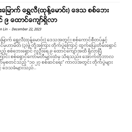
်းမြောက် ရွှေလီ(ထုန့်မောဝ်း) ဒေသ စစ်ဘေး
င် ၉ ထောင်ကျော်ရှိလာ
n Lin
-
December 22, 2023
မြောက် ရွှေလီ(ထုန့်မောဝ်း) ဒေသအတွင်း စစ်ကောင်စီတပ်နှင့်
်မဟာမိတ် (၃)ဖွဲ့ တို့အကြား တိုက်ပွဲကြောင့် ထွက်ပြေးတိမ်းရှောင်
့် စစ်ဘေးရှောင် လူဦးရေ ၉ ထောင်ကျော်အထိ ရှိလာပြီ
ာင်း စစ်ရှောင်ကော်မတီများထံမှ သိရသည်။ အောက်တိုဘာလ
်မှစတင်သည့် “၁၀၂၇ စစ်ဆင်ရေး” ကာလအတွင်း တိုက်ပွဲများ
့် ဒေသခံများသည်...