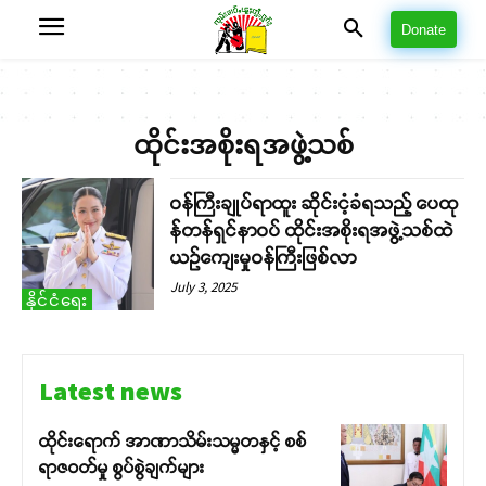
Donate
ထိုင်းအစိုးရအဖွဲ့သစ်
ဝန်ကြီးချုပ်ရာထူး ဆိုင်းငံ့ခံရသည့် ပေထု
န်တန်ရှင်နာဝပ် ထိုင်းအစိုးရအဖွဲ့သစ်ထဲ
ယဉ်ကျေးမှုဝန်ကြီးဖြစ်လာ
July 3, 2025
နိုင်ငံရေး
Latest news
ထိုင်းရောက် အာဏာသိမ်းသမ္မတနှင့် စစ်
ရာဇဝတ်မှု စွပ်စွဲချက်များ