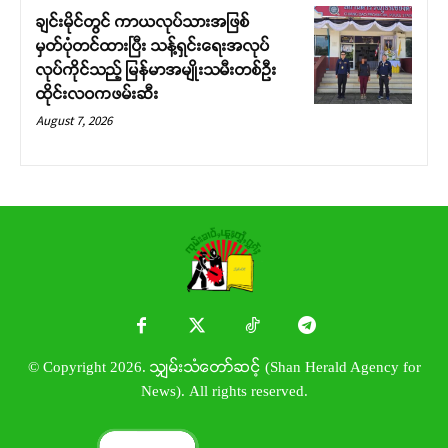
ချင်းမိုင်တွင် ကာယလုပ်သားအဖြစ်
မှတ်ပုံတင်ထားပြီး သန့်ရှင်းရေးအလုပ်
လုပ်ကိုင်သည့် မြန်မာအမျိုးသမီးတစ်ဦး
ထိုင်းလဝကဖမ်းဆီး
August 7, 2026
© Copyright 2026. သျှမ်းသံတော်ဆင့် (Shan Herald Agency for
News). All rights reserved.