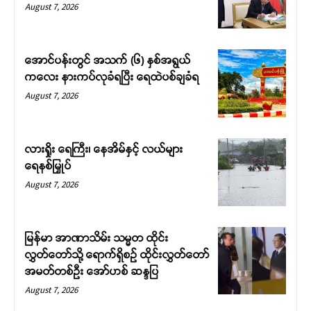
August 7, 2026
အောင်ပန်းတွင် အသက် (၆) နှစ်အရွယ်
ကလေး နားကပ်လုခံရပြီး ရေထဲပစ်ချခံရ
August 7, 2026
လားရှိုး ရေကြီး၊ နေအိမ်နှင့် လယ်များ
ရေနစ်မြှုပ်
August 7, 2026
မြန်မာ အာဏာသိမ်း သမ္မတ ထိုင်း
လွှတ်တော်သို့ ရောက်ရှိစဉ် ထိုင်းလွှတ်တော်
အမတ်တစ်ဦး အော်ဟစ် ဆန္ဒပြ
August 7, 2026